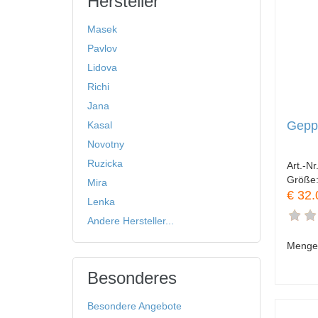
Hersteller
Masek
Pavlov
Lidova
Richi
Jana
Geppe
Kasal
Novotny
Ruzicka
Art.-Nr
Größe
Mira
€ 32.
Lenka
Andere Hersteller...
Menge
Besonderes
Besondere Angebote