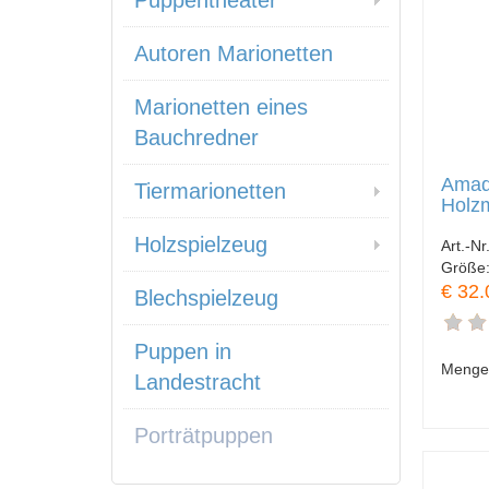
Puppentheater
Autoren Marionetten
Marionetten eines
Bauchredner
Amad
Tiermarionetten
Holzm
Holzspielzeug
Art.-Nr
Größe
€ 32.
Blechspielzeug
Puppen in
Menge
Landestracht
Porträtpuppen