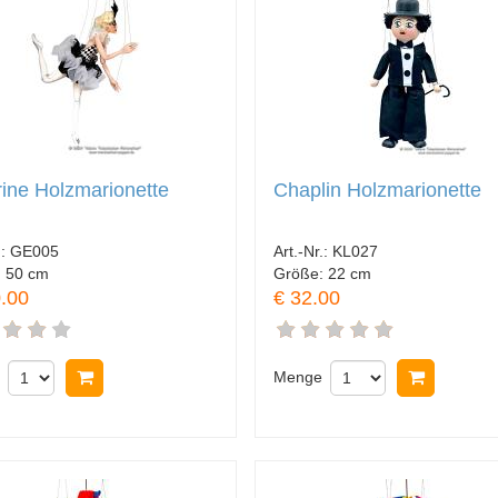
rine Holzmarionette
Chaplin Holzmarionette
.:
GE005
Art.-Nr.:
KL027
:
50 cm
Größe:
22 cm
.00
€ 32.00
In Warenkorb legen
Menge
In Ware