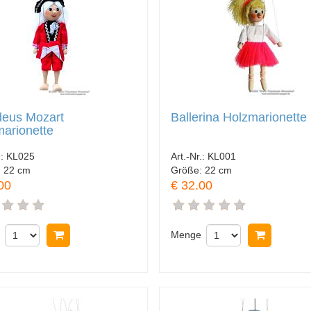
eus Mozart
Ballerina Holzmarionette
arionette
.:
KL025
Art.-Nr.:
KL001
:
22 cm
Größe:
22 cm
00
€ 32.00
In Warenkorb legen
Menge
In Ware