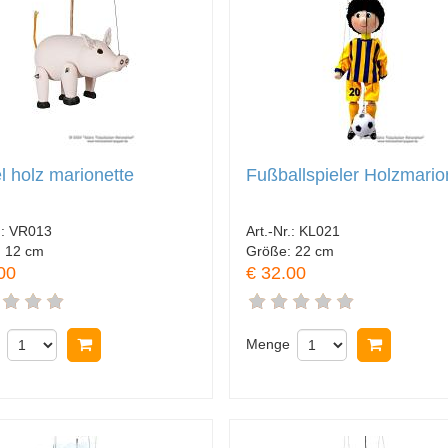
l holz marionette
Fußballspieler Holzmario
.:
VR013
Art.-Nr.:
KL021
:
12 cm
Größe:
22 cm
00
€ 32.00
In Warenkorb legen
Menge
In Ware