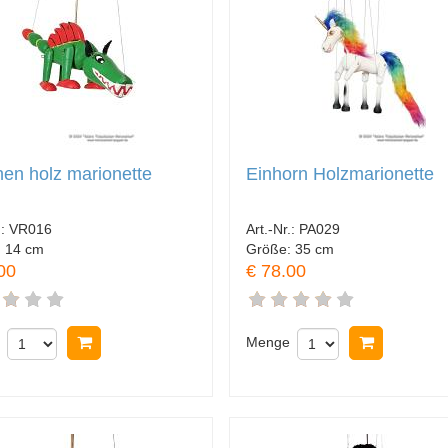
en holz marionette
Einhorn Holzmarionette
.:
VR016
Art.-Nr.:
PA029
:
14 cm
Größe:
35 cm
00
€ 78.00
In Warenkorb legen
Menge
In Waren