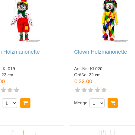
 Holzmarionette
Clown Holzmarionette
.:
KL019
Art.-Nr.:
KL020
:
22 cm
Größe:
22 cm
00
€ 32.00
In Warenkorb legen
Menge
In Ware