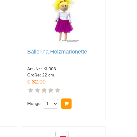
Ballerina Holzmarionette
Art.-Nr.:
KL003
Größe:
22 cm
€ 32.00
nkorb legen
Menge
In Warenkorb legen