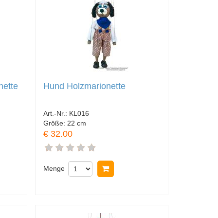
nette
Hund Holzmarionette
Art.-Nr.:
KL016
Größe:
22 cm
€ 32.00
nkorb legen
Menge
In Warenkorb legen