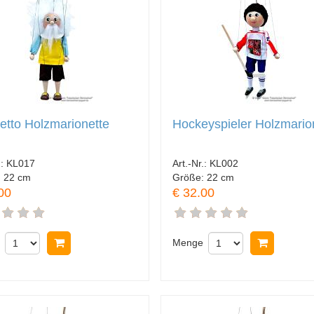
tto Holzmarionette
Hockeyspieler Holzmario
.:
KL017
Art.-Nr.:
KL002
:
22 cm
Größe:
22 cm
00
€ 32.00
In Warenkorb legen
Menge
In Ware