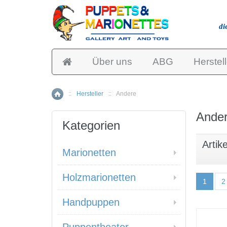
di
Über uns
ABG
Herstell
::
Hersteller
::
Andere
Home
Ande
Kategorien
Artike
Marionetten
Holzmarionetten
1
2
Handpuppen