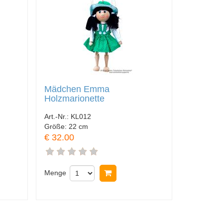
Mädchen Emma
Holzmarionette
Art.-Nr.:
KL012
Größe:
22 cm
€ 32.00
nkorb legen
Menge
In Warenkorb legen