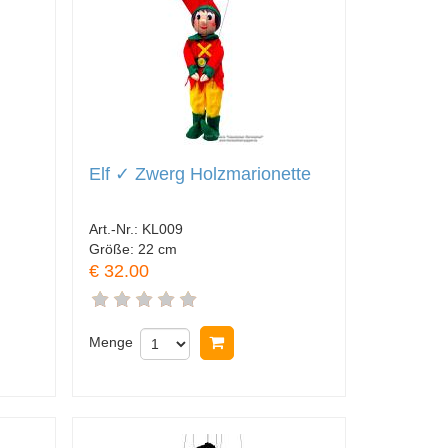
Elf ✓ Zwerg Holzmarionette
Art.-Nr.:
KL009
Größe:
22 cm
€ 32.00
korb legen
Menge
In Warenkorb legen