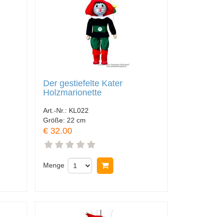
Der gestiefelte Kater
Holzmarionette
Art.-Nr.:
KL022
Größe:
22 cm
€ 32.00
nkorb legen
Menge
In Warenkorb legen