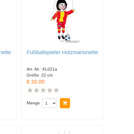
nette
Fußballspieler Holzmarionette
Art.-Nr.:
KL021a
Größe:
22 cm
€ 32.00
nkorb legen
Menge
In Warenkorb legen