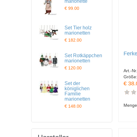
marionette
€ 99.00
Set Tier holz
marionetten
€ 182.00
Ferke
Set Rotkäppchen
marionetten
€ 120.00
Art.-Nr
Größe
€ 38.
Set der
königlichen
Familie
marionetten
Menge
€ 148.00