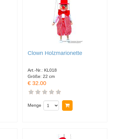
Clown Holzmarionette
Art.-Nr.:
KL018
Größe:
22 cm
€ 32.00
nkorb legen
Menge
In Warenkorb legen