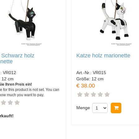
 Schwarz holz
Katze holz marionette
nette
.:
VR012
Art.-Nr.:
VR015
:
12 cm
Größe:
12 cm
ie Ihren Preis ein!
€ 38.00
e for this product is not set. You can
how much you want to pay.
Menge
In Ware
kauft!