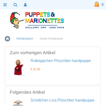
0
::
Handpuppen
::
Santa Handpuppe
Home
Zum vorherigen Artikel
Rotkäppchen Plüschtier handpuppe
€ 32.00
Folgendes Artikel
Schäfchen Liza Plüschtier handpuppe