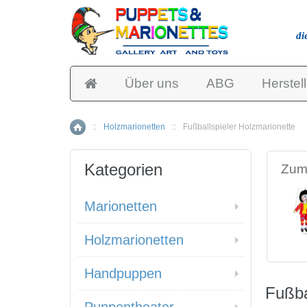
di
Über uns
ABG
Herstell
::
Holzmarionetten
::
Fußballspieler Holzmarionette
Home
Kategorien
Zum 
Marionetten
Holzmarionetten
Handpuppen
Fußba