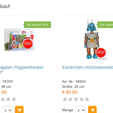
kauf
Sie sparen 32%
Sie spar
pappen Puppentheater
Kaninchen Holzmarionet
l"
.:
TKY07
Art.-Nr.:
VK041
:
48 cm
Größe:
25 cm
.00
€ 65.00
In Warenkorb legen
Menge
In Waren