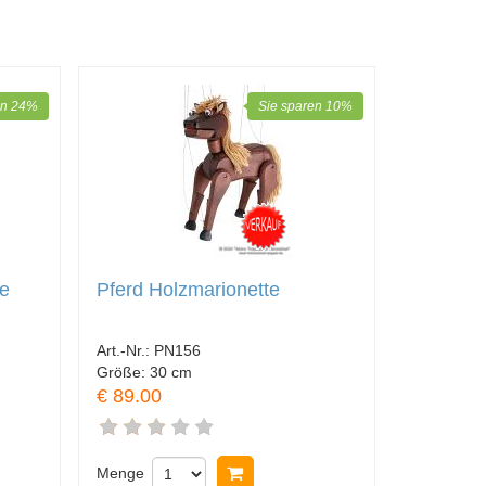
en 24%
Sie sparen 10%
te
Pferd Holzmarionette
Art.-Nr.:
PN156
Größe:
30 cm
€ 89.00
korb legen
Menge
In Warenkorb legen