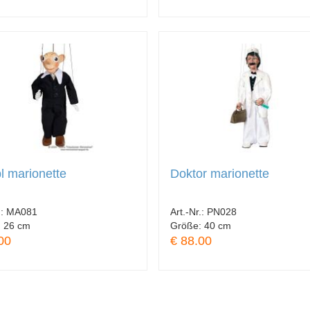
l marionette
Doktor marionette
.:
MA081
Art.-Nr.:
PN028
:
26 cm
Größe:
40 cm
00
€ 88.00