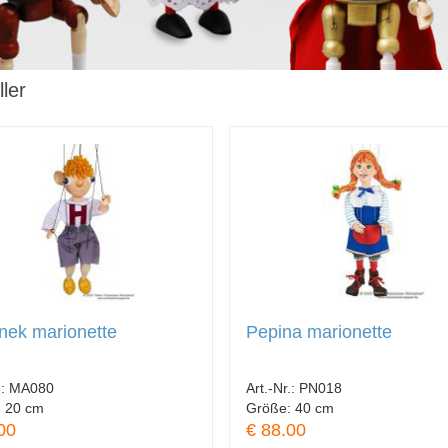
ler
nek marionette
Pepina marionette
.:
MA080
Art.-Nr.:
PN018
:
20 cm
Größe:
40 cm
00
€ 88.00