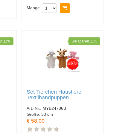
nkorb legen
Menge
In Warenkorb legen
en 11%
Sie sparen 11%
Set Tierchen Haustiere
Textilhandpuppen
Art.-Nr.:
MYB24706B
Größe:
30 cm
€ 58.00