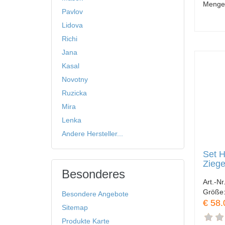
Menge
Pavlov
Lidova
Richi
Jana
Kasal
Novotny
Ruzicka
Mira
Lenka
Andere Hersteller...
Set 
Ziege
Besonderes
Art.-Nr
Größe
Besondere Angebote
€ 58.
Sitemap
Produkte Karte