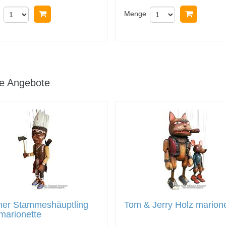
In Warenkorb legen
Menge
In Ware
le Angebote
ner Stammeshäuptling
Tom & Jerry Holz marion
marionette