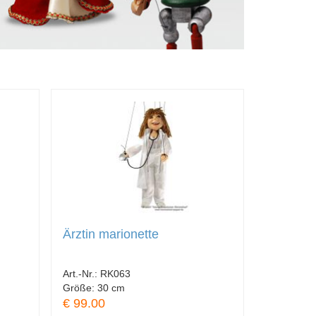
Ärztin marionette
Art.-Nr.:
RK063
Größe:
30 cm
€ 99.00