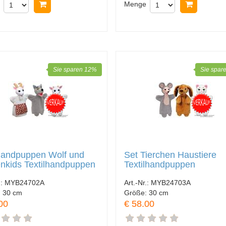
In Warenkorb legen
Menge
In Ware
Sie sparen 12%
Sie spar
Handpuppen Wolf und
Set Tierchen Haustiere
nkids Textilhandpuppen
Textilhandpuppen
.:
MYB24702A
Art.-Nr.:
MYB24703A
:
30 cm
Größe:
30 cm
00
€ 58.00