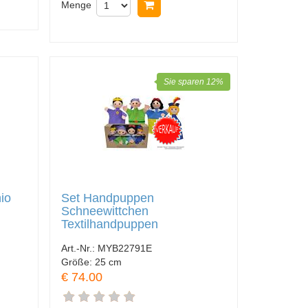
Menge
In Warenkorb legen
Sie sparen 12%
io
Set Handpuppen
Schneewittchen
Textilhandpuppen
Art.-Nr.:
MYB22791E
Größe:
25 cm
€ 74.00