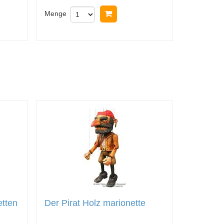
nkorb legen
Menge
In Warenkorb legen
etten
Der Pirat Holz marionette