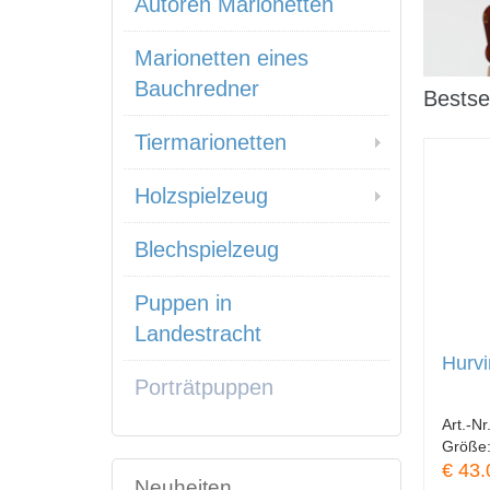
Autoren Marionetten
Marionetten eines
Bauchredner
Bestsel
Tiermarionetten
Holzspielzeug
Blechspielzeug
Puppen in
Landestracht
Hurvi
Porträtpuppen
Art.-Nr
Größe
€ 43.
Neuheiten