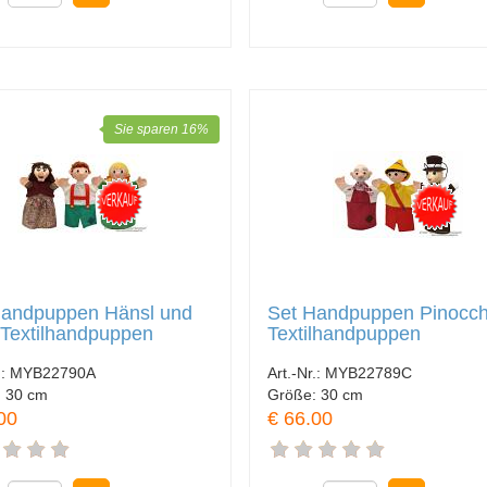
Sie sparen 16%
Handpuppen Hänsl und
Set Handpuppen Pinocch
 Textilhandpuppen
Textilhandpuppen
.:
MYB22790A
Art.-Nr.:
MYB22789C
:
30 cm
Größe:
30 cm
00
€ 66.00