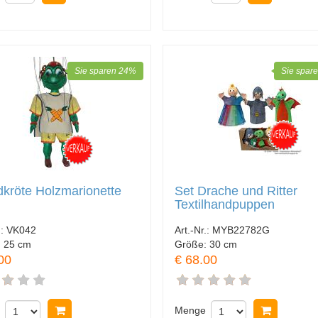
Sie sparen 24%
Sie spar
dkröte Holzmarionette
Set Drache und Ritter
Textilhandpuppen
.:
VK042
Art.-Nr.:
MYB22782G
:
25 cm
Größe:
30 cm
00
€ 68.00
In Warenkorb legen
Menge
In Ware