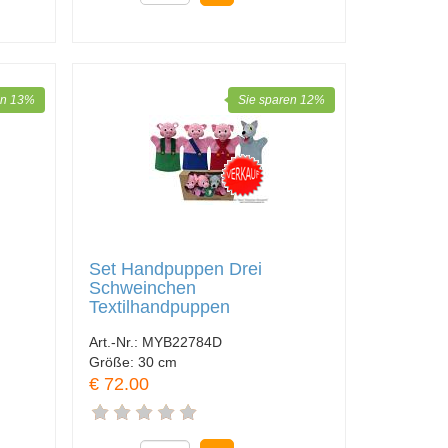
en 13%
Sie sparen 12%
Set Handpuppen Drei
Schweinchen
Textilhandpuppen
Art.-Nr.:
MYB22784D
Größe:
30 cm
€ 72.00
nkorb legen