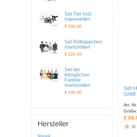
Set Tier holz
marionetten
€ 182.00
Set Rotkäppchen
marionetten
€ 120.00
Set der
königlichen
Familie
marionetten
Set 
€ 148.00
Gretl
Art.-Nr
Größe
€ 66.
Hersteller
Masek