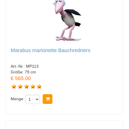
Marabus marionette Bauchredners
Art.-Nr.:
MP113
Größe:
79 cm
€ 565.00
Menge
In Warenkorb legen