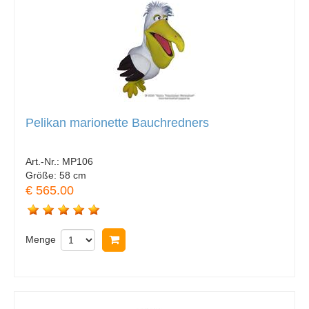
Pelikan marionette Bauchredners
Art.-Nr.:
MP106
Größe:
58 cm
€ 565.00
Menge
In Warenkorb legen