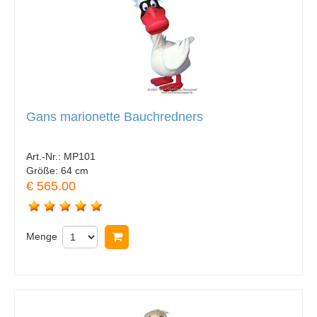
Gans marionette Bauchredners
Art.-Nr.:
MP101
Größe:
64 cm
€ 565.00
Menge
In Warenkorb legen