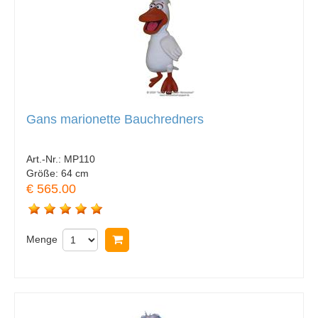
Gans marionette Bauchredners
Art.-Nr.:
MP110
Größe:
64 cm
€ 565.00
Menge
In Warenkorb legen