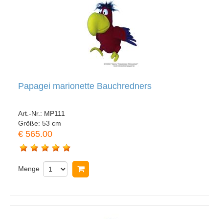
Papagei marionette Bauchredners
Art.-Nr.:
MP111
Größe:
53 cm
€ 565.00
Menge
In Warenkorb legen