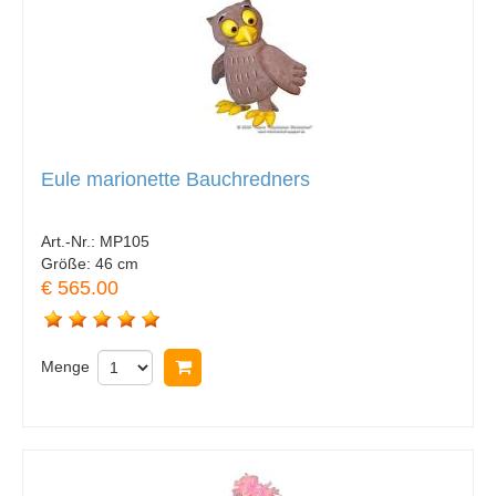
Eule marionette Bauchredners
Art.-Nr.:
MP105
Größe:
46 cm
€ 565.00
Menge
In Warenkorb legen