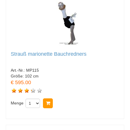
Strauß marionette Bauchredners
Art.-Nr.:
MP115
Größe:
102 cm
€ 595.00
Menge
In Warenkorb legen