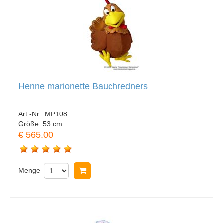
Henne marionette Bauchredners
Art.-Nr.:
MP108
Größe:
53 cm
€ 565.00
Menge
In Warenkorb legen