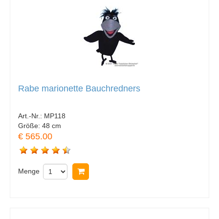
Rabe marionette Bauchredners
Art.-Nr.:
MP118
Größe:
48 cm
€ 565.00
Menge
In Warenkorb legen