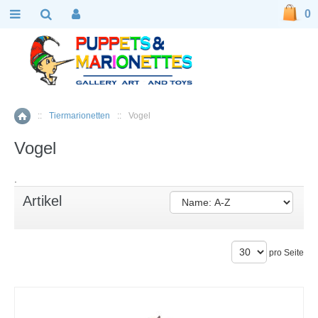
0
::
Tiermarionetten
::
Vogel
Home
Vogel
.
Artikel
pro Seite