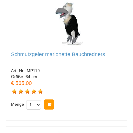
Schmutzgeier marionette Bauchredners
Art.-Nr.:
MP119
Größe:
64 cm
€ 565.00
Menge
In Warenkorb legen