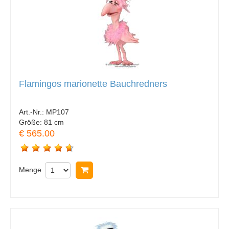
Flamingos marionette Bauchredners
Art.-Nr.:
MP107
Größe:
81 cm
€ 565.00
Menge
In Warenkorb legen