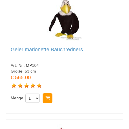
Geier marionette Bauchredners
Art.-Nr.:
MP104
Größe:
53 cm
€ 565.00
Menge
In Warenkorb legen