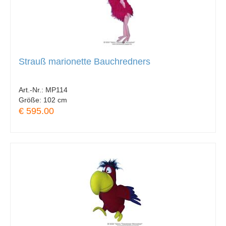
Strauß marionette Bauchredners
Art.-Nr.:
MP114
Größe:
102 cm
€ 595.00