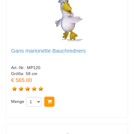
Gans marionette Bauchredners
Art.-Nr.:
MP120
Größe:
58 cm
€ 565.00
Menge
In Warenkorb legen