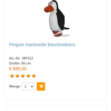
Pinguin marionette Bauchredners
Art.-Nr.:
MP112
Größe:
56 cm
€ 595.00
Menge
In Warenkorb legen