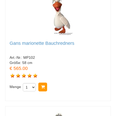
Gans marionette Bauchredners
Art.-Nr.:
MP102
Größe:
58 cm
€ 565.00
Menge
In Warenkorb legen