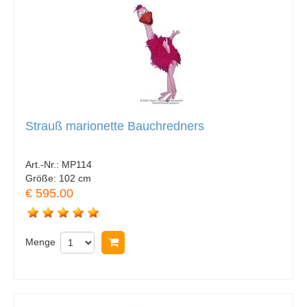
Strauß marionette Bauchredners
Art.-Nr.:
MP114
Größe:
102 cm
€ 595.00
Menge
In Warenkorb legen