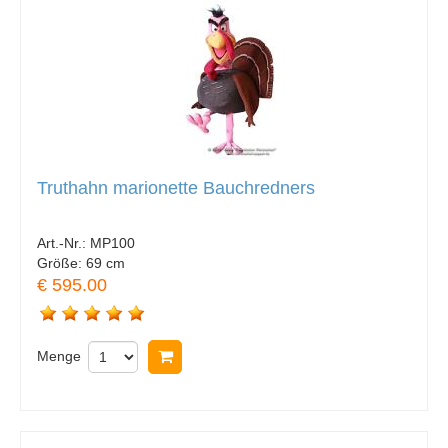
Truthahn marionette Bauchredners
Art.-Nr.:
MP100
Größe:
69 cm
€ 595.00
Menge
In Warenkorb legen