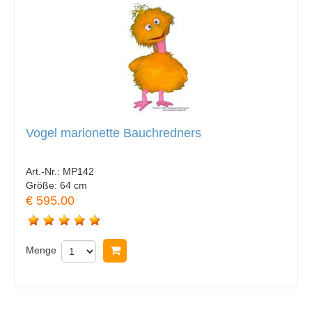
Vogel marionette Bauchredners
Art.-Nr.:
MP142
Größe:
64 cm
€ 595.00
Menge
In Warenkorb legen