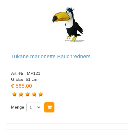
Tukane marionette Bauchredners
Art.-Nr.:
MP121
Größe:
61 cm
€ 565.00
Menge
In Warenkorb legen