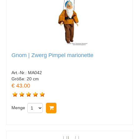
Gnom | Zwerg Pimpel marionette
Art.-Nr.:
MA042
Größe:
20 cm
€ 43.00
Menge
In Warenkorb legen