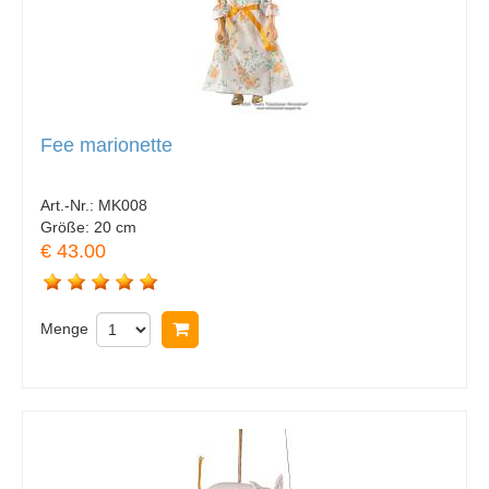
Fee marionette
Art.-Nr.:
MK008
Größe:
20 cm
€ 43.00
Menge
In Warenkorb legen