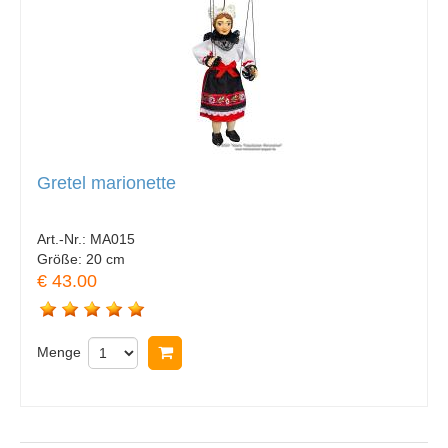
Gretel marionette
Art.-Nr.:
MA015
Größe:
20 cm
€ 43.00
Menge
In Warenkorb legen