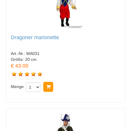
Dragoner marionette
Art.-Nr.:
MA031
Größe:
20 cm
€ 43.00
Menge
In Warenkorb legen