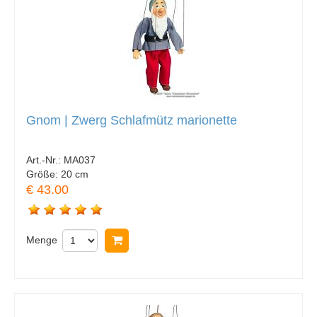
Gnom | Zwerg Schlafmütz marionette
Art.-Nr.:
MA037
Größe:
20 cm
€ 43.00
Menge
In Warenkorb legen