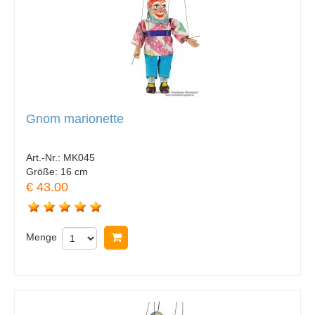
Gnom marionette
Art.-Nr.:
MK045
Größe:
16 cm
€ 43.00
Menge
In Warenkorb legen