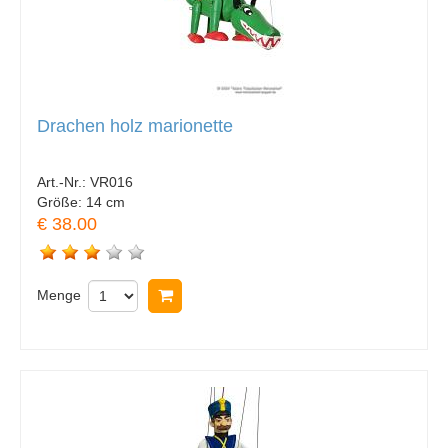
Drachen holz marionette
Art.-Nr.:
VR016
Größe:
14 cm
€ 38.00
Menge
In Warenkorb legen