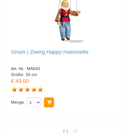
Gnom | Zwerg Happy marionette
Art.-Nr.:
MA043
Größe:
20 cm
€ 43.00
Menge
In Warenkorb legen