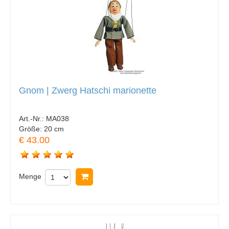
Gnom | Zwerg Hatschi marionette
Art.-Nr.:
MA038
Größe:
20 cm
€ 43.00
Menge
In Warenkorb legen