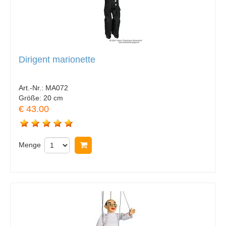
Dirigent marionette
Art.-Nr.:
MA072
Größe:
20 cm
€ 43.00
Menge
In Warenkorb legen