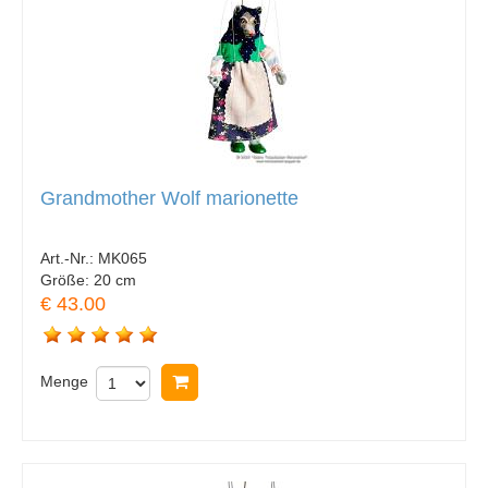
Grandmother Wolf marionette
Art.-Nr.:
MK065
Größe:
20 cm
€ 43.00
Menge
In Warenkorb legen