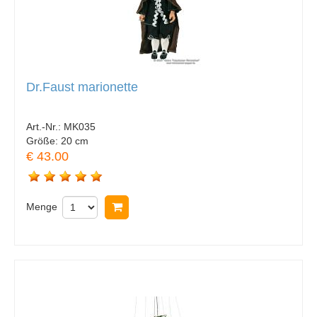
Dr.Faust marionette
Art.-Nr.:
MK035
Größe:
20 cm
€ 43.00
Menge
In Warenkorb legen