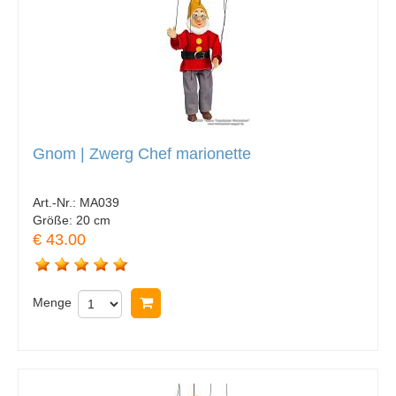
Gnom | Zwerg Chef marionette
Art.-Nr.:
MA039
Größe:
20 cm
€ 43.00
Menge
In Warenkorb legen