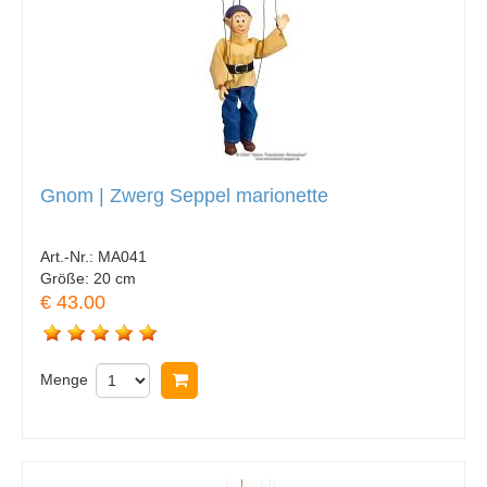
Gnom | Zwerg Seppel marionette
Art.-Nr.:
MA041
Größe:
20 cm
€ 43.00
Menge
In Warenkorb legen