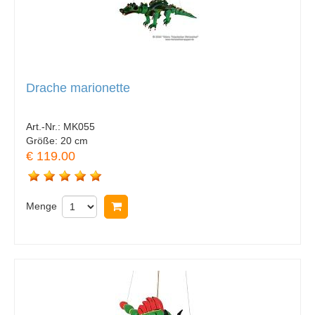
Drache marionette
Art.-Nr.:
MK055
Größe:
20 cm
€ 119.00
Menge
In Warenkorb legen