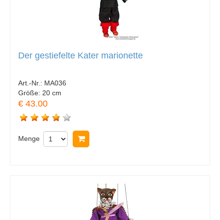
Der gestiefelte Kater marionette
Art.-Nr.:
MA036
Größe:
20 cm
€ 43.00
Menge
In Warenkorb legen