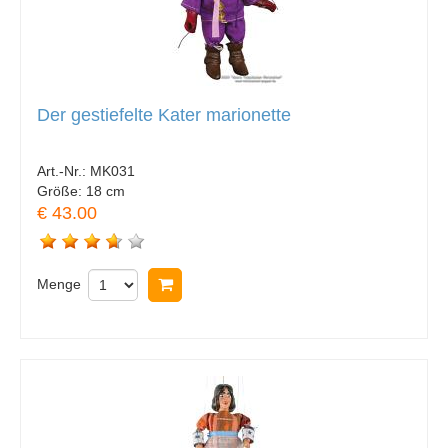
Der gestiefelte Kater marionette
Art.-Nr.:
MK031
Größe:
18 cm
€ 43.00
Menge
In Warenkorb legen