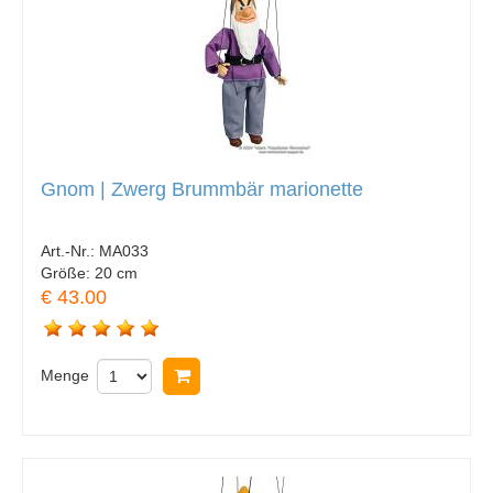
Gnom | Zwerg Brummbär marionette
Art.-Nr.:
MA033
Größe:
20 cm
€ 43.00
Menge
In Warenkorb legen