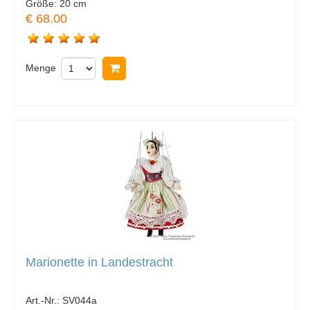
Größe:
20 cm
€ 68.00
Menge
In Warenkorb legen
Marionette in Landestracht
Art.-Nr.:
SV044a