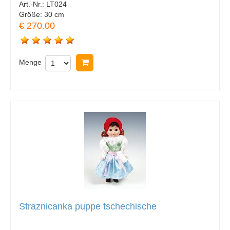
Art.-Nr.:
LT024
Größe:
30 cm
€ 270.00
Menge
In Warenkorb legen
Straznicanka puppe tschechische