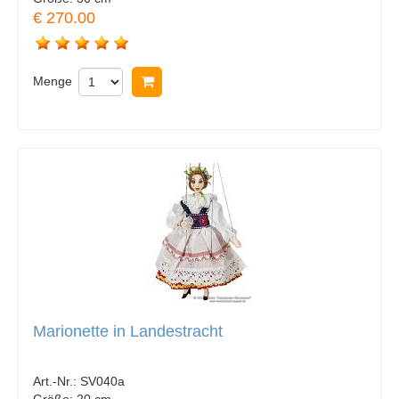
€ 270.00
Menge
In Warenkorb legen
Marionette in Landestracht
Art.-Nr.:
SV040a
Größe:
20 cm