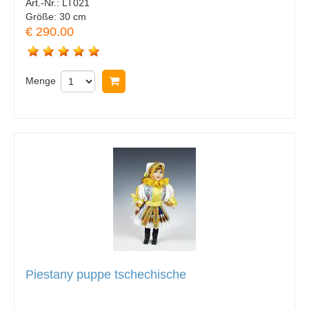
Art.-Nr.:
LT021
Größe:
30 cm
€ 290.00
Menge
In Warenkorb legen
Piestany puppe tschechische