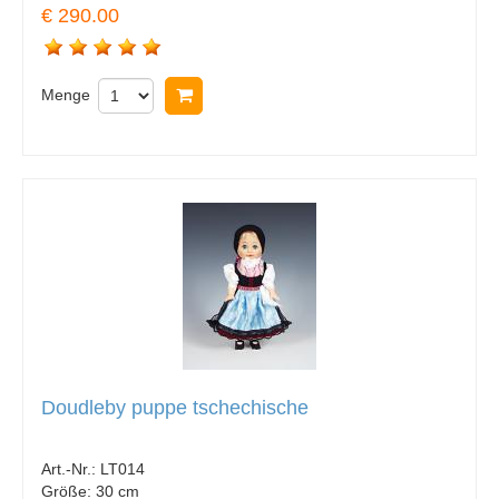
€ 290.00
Menge
In Warenkorb legen
Doudleby puppe tschechische
Art.-Nr.:
LT014
Größe:
30 cm