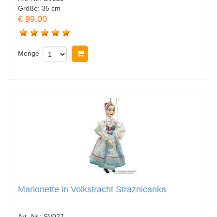
Größe:
35 cm
€ 99.00
Menge
In Warenkorb legen
Marionette in Volkstracht Straznicanka
Art.-Nr.:
SV027