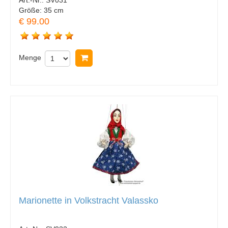
Art.-Nr.:
SV031
Größe:
35 cm
€ 99.00
Menge
In Warenkorb legen
Marionette in Volkstracht Valassko