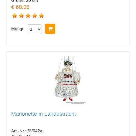
Größe:
20 cm
€ 68.00
Menge
In Warenkorb legen
Marionette in Landestracht
Art.-Nr.:
SV042a