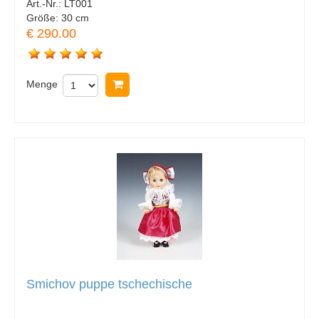
Art.-Nr.:
LT001
Größe:
30 cm
€ 290.00
Menge
In Warenkorb legen
Smichov puppe tschechische