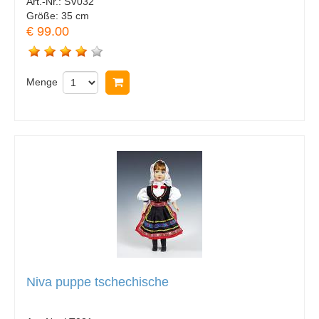
Art.-Nr.:
SV032
Größe:
35 cm
€ 99.00
Menge
In Warenkorb legen
Niva puppe tschechische