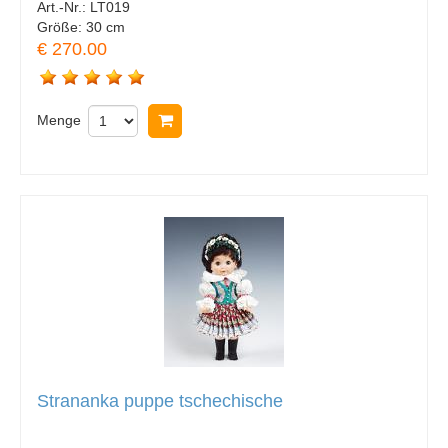
Art.-Nr.:
LT019
Größe:
30 cm
€ 270.00
Menge
In Warenkorb legen
Strananka puppe tschechische