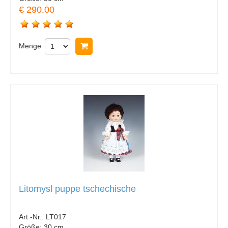
€ 290.00
Menge
In Warenkorb legen
Litomysl puppe tschechische
Art.-Nr.:
LT017
Größe:
30 cm