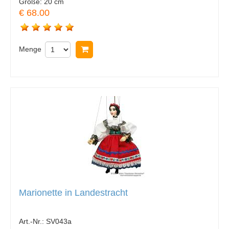
Größe:
20 cm
€ 68.00
Menge
In Warenkorb legen
Marionette in Landestracht
Art.-Nr.:
SV043a