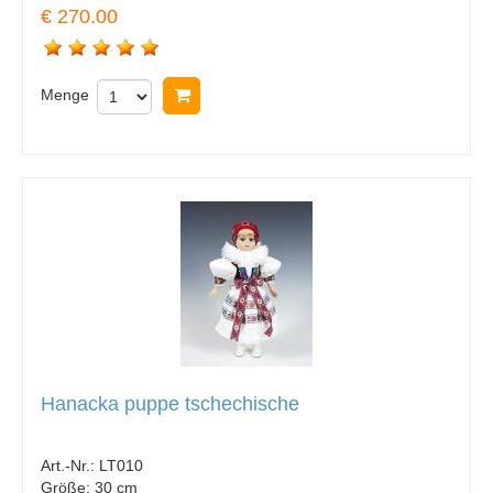
€ 270.00
Menge
In Warenkorb legen
Hanacka puppe tschechische
Art.-Nr.:
LT010
Größe:
30 cm