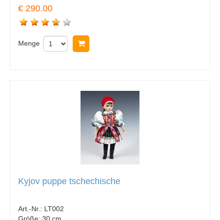
€ 290.00
Menge
In Warenkorb legen
Kyjov puppe tschechische
Art.-Nr.:
LT002
Größe:
30 cm