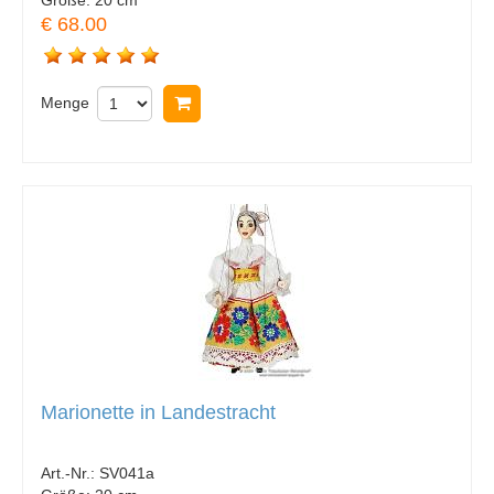
€ 68.00
Menge
In Warenkorb legen
Marionette in Landestracht
Art.-Nr.:
SV041a