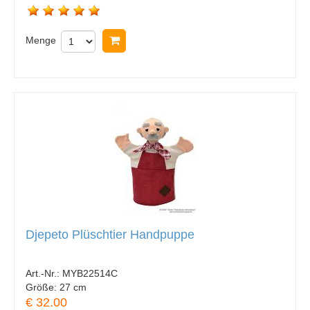
Menge
In Warenkorb legen
Djepeto Plüschtier Handpuppe
Art.-Nr.:
MYB22514C
Größe:
27 cm
€ 32.00