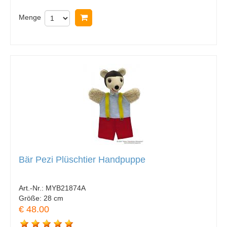
Menge
In Warenkorb legen
Bär Pezi Plüschtier Handpuppe
Art.-Nr.:
MYB21874A
Größe:
28 cm
€ 48.00