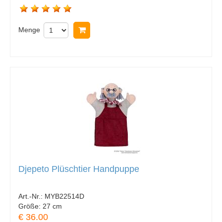
Menge
In Warenkorb legen
Djepeto Plüschtier Handpuppe
Art.-Nr.:
MYB22514D
Größe:
27 cm
€ 36.00