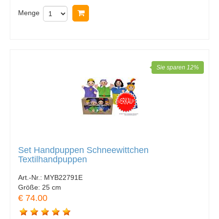
Menge
In Warenkorb legen
Sie sparen 12%
Set Handpuppen Schneewittchen
Textilhandpuppen
Art.-Nr.:
MYB22791E
Größe:
25 cm
€ 74.00