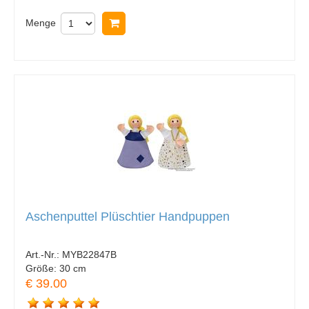
Menge
In Warenkorb legen
Aschenputtel Plüschtier Handpuppen
Art.-Nr.:
MYB22847B
Größe:
30 cm
€ 39.00