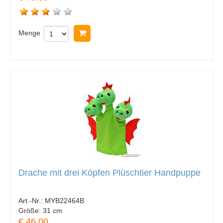
Menge
In Warenkorb legen
Drache mit drei Köpfen Plüschtier Handpuppe
Art.-Nr.:
MYB22464B
Größe:
31 cm
€ 46.00