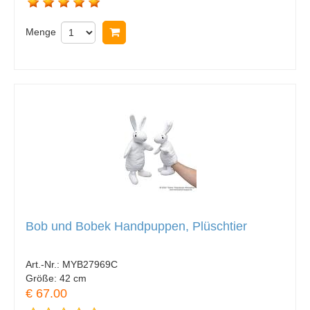
Menge
In Warenkorb legen
Bob und Bobek Handpuppen, Plüschtier
Art.-Nr.:
MYB27969C
Größe:
42 cm
€ 67.00