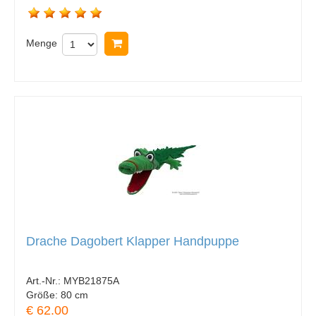
Menge
In Warenkorb legen
Drache Dagobert Klapper Handpuppe
Art.-Nr.:
MYB21875A
Größe:
80 cm
€ 62.00