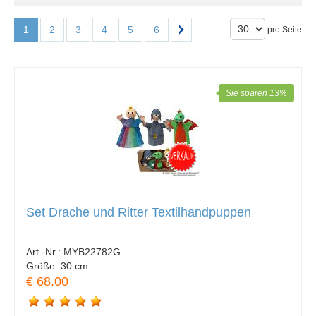
1
2
3
4
5
6
pro Seite
Sie sparen 13%
Set Drache und Ritter Textilhandpuppen
Art.-Nr.:
MYB22782G
Größe:
30 cm
€ 68.00