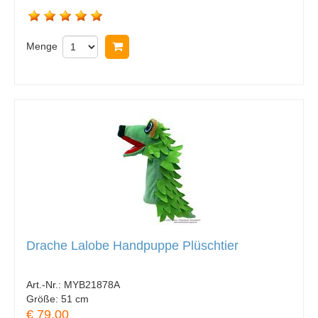
Menge
In Warenkorb legen
Drache Lalobe Handpuppe Plüschtier
Art.-Nr.:
MYB21878A
Größe:
51 cm
€ 79.00