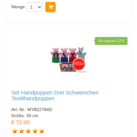
Menge
In Warenkorb legen
Sie sparen 12%
Set Handpuppen Drei Schweinchen
Textilhandpuppen
Art.-Nr.:
MYB22784D
Größe:
30 cm
€ 72.00