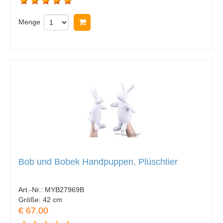
Menge
In Warenkorb legen
Bob und Bobek Handpuppen, Plüschtier
Art.-Nr.:
MYB27969B
Größe:
42 cm
€ 67.00