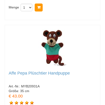
Menge
In Warenkorb legen
Affe Pepa Plüschtier Handpuppe
Art.-Nr.:
MYB20931A
Größe:
35 cm
€ 43.00