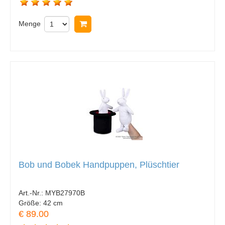
Menge
In Warenkorb legen
Bob und Bobek Handpuppen, Plüschtier
Art.-Nr.:
MYB27970B
Größe:
42 cm
€ 89.00