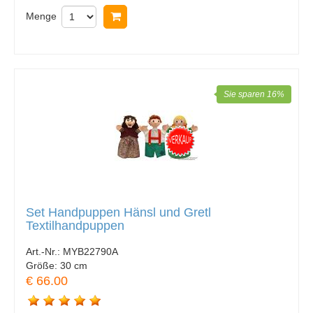
Menge
In Warenkorb legen
Sie sparen 16%
Set Handpuppen Hänsl und Gretl
Textilhandpuppen
Art.-Nr.:
MYB22790A
Größe:
30 cm
€ 66.00