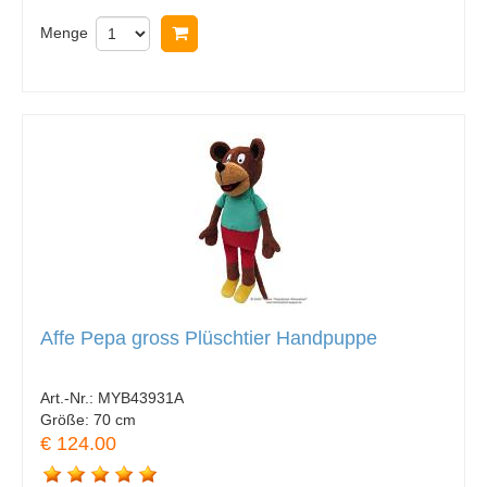
Menge
In Warenkorb legen
Affe Pepa gross Plüschtier Handpuppe
Art.-Nr.:
MYB43931A
Größe:
70 cm
€ 124.00