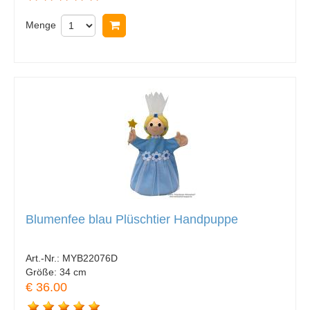
Menge
In Warenkorb legen
Blumenfee blau Plüschtier Handpuppe
Art.-Nr.:
MYB22076D
Größe:
34 cm
€ 36.00