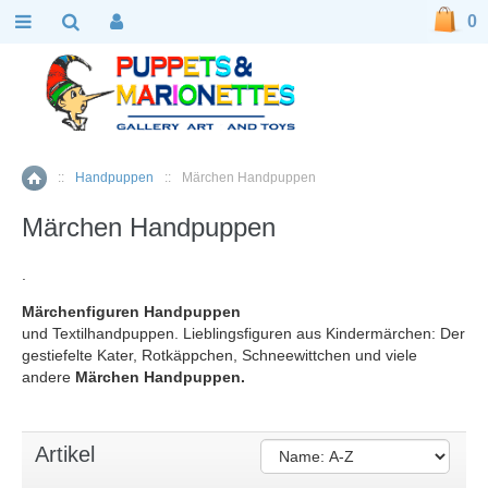
0
::
Handpuppen
::
Märchen Handpuppen
Home
Märchen Handpuppen
.
Märchenfiguren Handpuppen
und Textilhandpuppen. Lieblingsfiguren aus Kindermärchen: Der
gestiefelte Kater, Rotkäppchen, Schneewittchen und viele
andere
Märchen Handpuppen.
Artikel