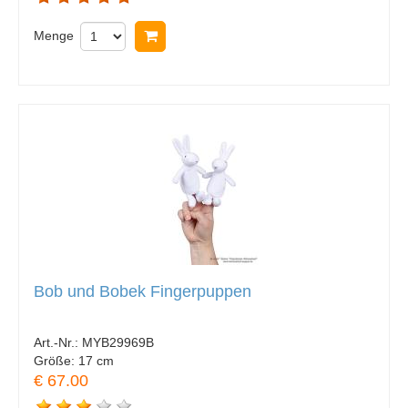
Menge
In Warenkorb legen
Bob und Bobek Fingerpuppen
Art.-Nr.:
MYB29969B
Größe:
17 cm
€ 67.00