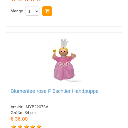
Menge
In Warenkorb legen
Blumenfee rosa Plüschtier Handpuppe
Art.-Nr.:
MYB22076A
Größe:
34 cm
€ 36.00