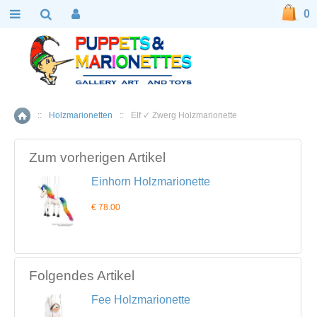
0
::
Holzmarionetten
::
Elf ✓ Zwerg Holzmarionette
Home
Zum vorherigen Artikel
Einhorn Holzmarionette
€ 78.00
Folgendes Artikel
Fee Holzmarionette