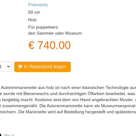
Polanecky
50
cm
Holz
Für puppeteers
den Sammler oder Museum
€
740.00
In Warenkorb legen
e Autorenmarionette aus holz ist nach einer klassischen Technologie a
e wurde mit Bienenwachs und durchsichtigen Ölfarben bearbeitet, was
 langlebig macht. Kostüme sind dem von Hand angebrachten Muster, a
r zusammengenäht. Die Autorenmarionette kann als Museumsexponat 
eichern. Die Marionette wird auf Bestellung hergestellt und spätest
.
Pin it