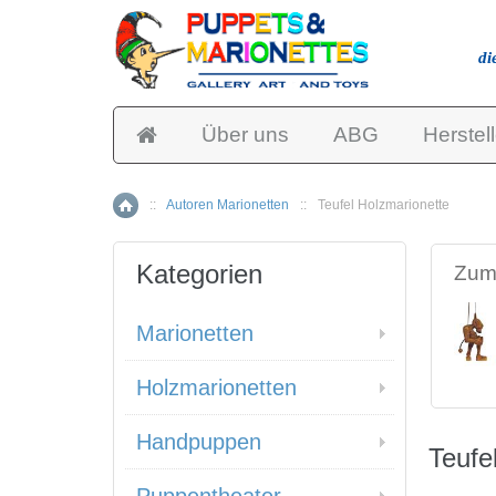
di
Über uns
ABG
Herstell
::
Autoren Marionetten
::
Teufel Holzmarionette
Home
Kategorien
Zum 
Marionetten
Holzmarionetten
Handpuppen
Teufe