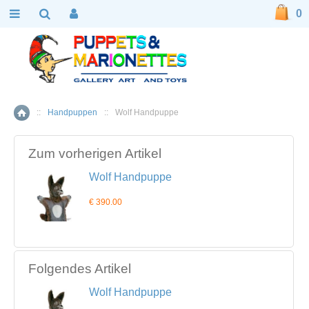
0
::
Handpuppen
::
Wolf Handpuppe
Home
Zum vorherigen Artikel
Wolf Handpuppe
€ 390.00
Folgendes Artikel
Wolf Handpuppe