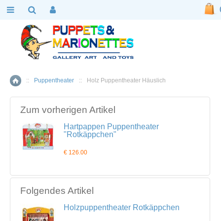
::
Puppentheater
::
Holz Puppentheater Häuslich
Home
Zum vorherigen Artikel
Hartpappen Puppentheater
"Rotkäppchen"
€ 126.00
Folgendes Artikel
Holzpuppentheater Rotkäppchen