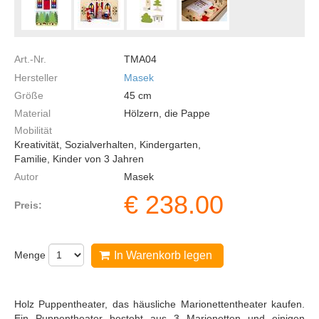
Art.-Nr.
TMA04
Hersteller
Masek
Größe
45
cm
Material
Hölzern, die Pappe
Mobilität
Kreativität, Sozialverhalten, Kindergarten,
Familie, Kinder von 3 Jahren
Autor
Masek
€
238.00
Preis:
Menge
In Warenkorb legen
Holz Puppentheater, das häusliche Marionettentheater kaufen.
Ein Puppentheater besteht aus 3 Marionetten und einigen