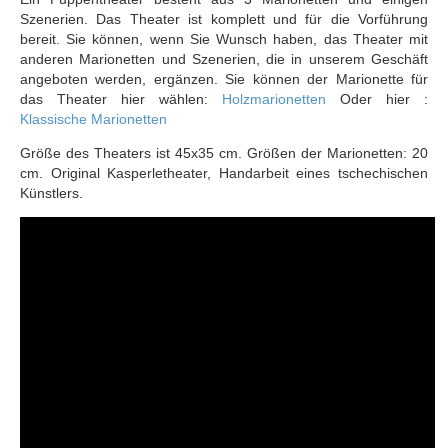
Szenerien. Das Theater ist komplett und für die Vorführung
bereit. Sie können, wenn Sie Wunsch haben, das Theater mit
anderen Marionetten und Szenerien, die in unserem Geschäft
angeboten werden, ergänzen. Sie können der Marionette für
das Theater hier wählen:
Holzmarionetten
Oder hier :
Klassische Marionetten
Größe des Theaters ist 45x35 cm. Größen der Marionetten: 20
cm. Original Kasperletheater, Handarbeit eines tschechischen
Künstlers.