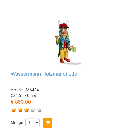
Wassermann Holzmarionette
Art.-Nr.:
MA454
Größe:
40 cm
€ 860.00
Menge
In Warenkorb legen