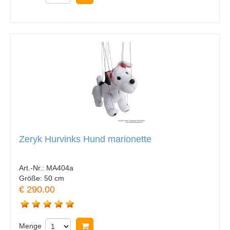
Zeryk Hurvinks Hund marionette
Art.-Nr.:
MA404a
Größe:
50 cm
€ 290.00
Menge
In Warenkorb legen