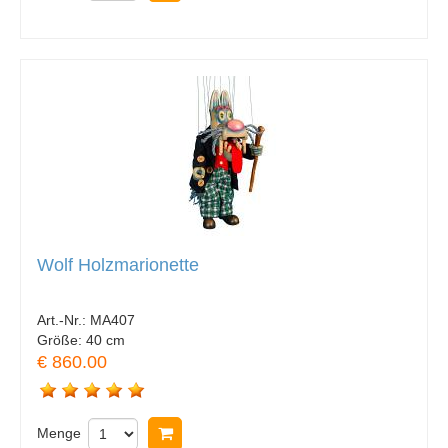
Wolf Holzmarionette
Art.-Nr.:
MA407
Größe:
40 cm
€ 860.00
Menge
In Warenkorb legen