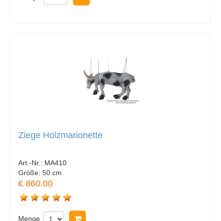
Ziege Holzmarionette
Art.-Nr.:
MA410
Größe:
50 cm
€ 860.00
Menge
In Warenkorb legen