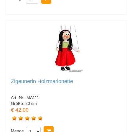
Zigeunerin Holzmarionette
Art.-Nr.:
MA111
Größe:
20 cm
€ 42.00
Menge
In Warenkorb legen