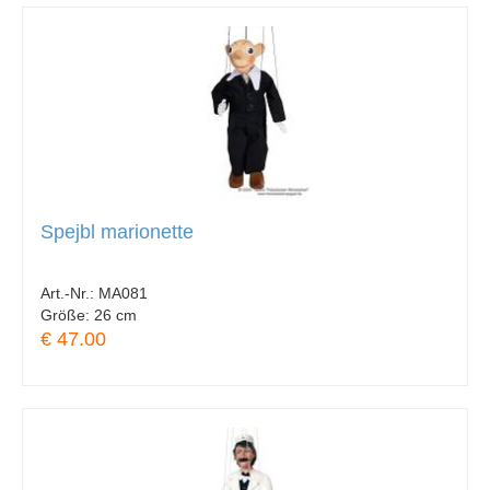
Spejbl marionette
Art.-Nr.:
MA081
Größe:
26 cm
€ 47.00