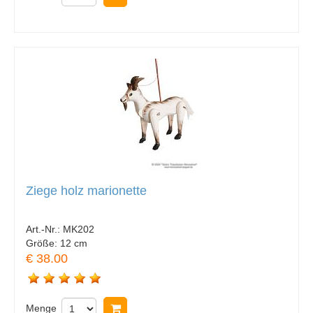
Ziege holz marionette
Art.-Nr.:
MK202
Größe:
12 cm
€ 38.00
Menge
In Warenkorb legen