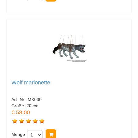
Wolf marionette
Art.-Nr.:
MK030
Größe:
20 cm
€ 58.00
Menge
In Warenkorb legen