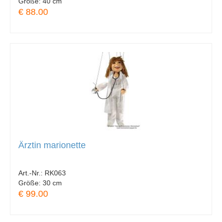
Größe:
40 cm
€ 88.00
Ärztin marionette
Art.-Nr.:
RK063
Größe:
30 cm
€ 99.00