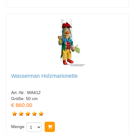
Wasserman Holzmarionette
Art.-Nr.:
MA412
Größe:
50 cm
€ 860.00
Menge
In Warenkorb legen