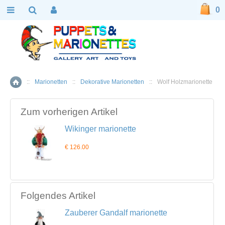
0
::
Marionetten
::
Dekorative Marionetten
::
Wolf Holzmarionette
Home
Zum vorherigen Artikel
Wikinger marionette
€ 126.00
Folgendes Artikel
Zauberer Gandalf marionette