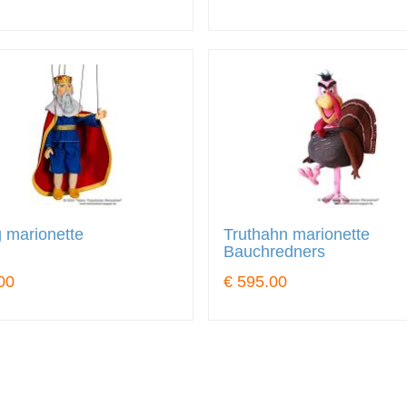
 marionette
Truthahn marionette
Bauchredners
00
€ 595.00