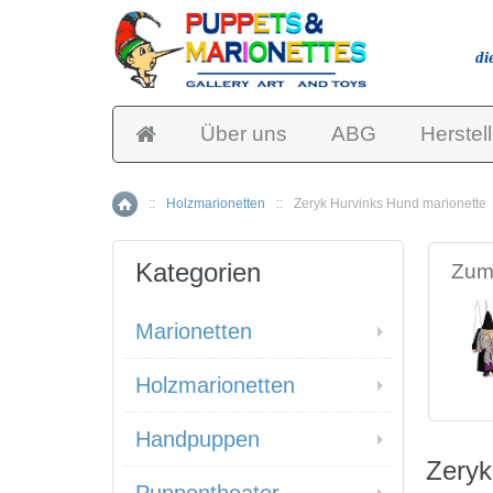
di
Über uns
ABG
Herstell
::
Holzmarionetten
::
Zeryk Hurvinks Hund marionette
Home
Kategorien
Zum 
Marionetten
Holzmarionetten
Handpuppen
Zeryk