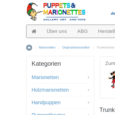
di
Über uns
ABG
Herstell
::
Marionetten
::
Originalmarionetten
::
Trunkenbold 
Home
Kategorien
Zum 
Marionetten
Holzmarionetten
Handpuppen
Trunk