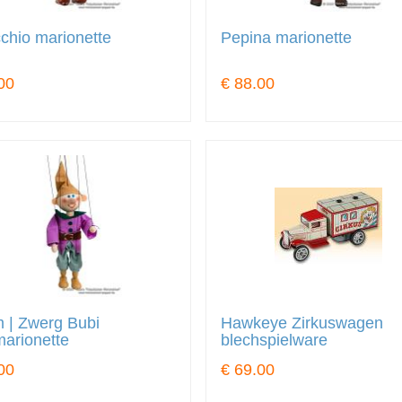
chio marionette
Pepina marionette
00
€ 88.00
 | Zwerg Bubi
Hawkeye Zirkuswagen
arionette
blechspielware
00
€ 69.00