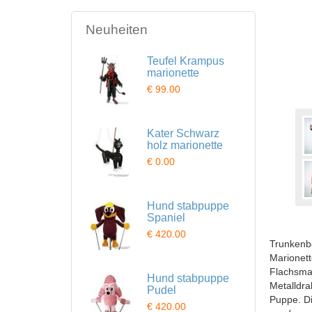
Neuheiten
Teufel Krampus
marionette
€ 99.00
Kater Schwarz
holz marionette
€ 0.00
Hund stabpuppe
Spaniel
€ 420.00
Trunkenbo
Marionett
Flachsmat
Hund stabpuppe
Metalldra
Pudel
Puppe. Di
€ 420.00