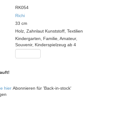
RK054
Richi
33
cm
Holz, Zahnlaut Kunststoff, Textilien
Kindergarten, Familie, Amateur,
Souvenir, Kinderspielzeug ab 4
auft!
ie hier
Abonnieren für 'Back-in-stock'
gen