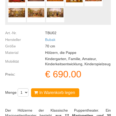
Art.-Nr.
TBU02
Hersteller
Bubak
Größe
70
cm
Material
Hölzern, die Pappe
Kindergarten, Familie, Amateur,
Mobilität
Kinderkeitsentwicklung, Kinderspielzeug
€
690.00
Preis:
Menge
In Warenkorb legen
Der Hölzerne der Klassische Puppentheater. Ein
Marionettentheater besteht
aus 12 Marionetten und 30