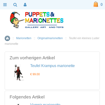
0
::
Marionetten
::
Originalmarionetten
::
Teufel ein kleines Luder
Home
marionette
Zum vorherigen Artikel
Teufel Krampus marionette
€ 99.00
Folgendes Artikel
Vampir marionette