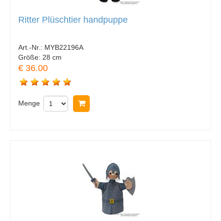
Ritter Plüschtier handpuppe
Art.-Nr.:
MYB22196A
Größe:
28 cm
€ 36.00
Menge
In Warenkorb legen