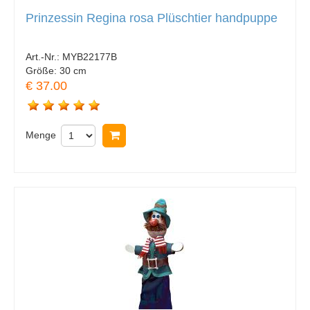
Prinzessin Regina rosa Plüschtier handpuppe
Art.-Nr.:
MYB22177B
Größe:
30 cm
€ 37.00
Menge
In Warenkorb legen