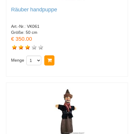
Räuber handpuppe
Art.-Nr.:
VK061
Größe:
50 cm
€ 350.00
Menge
In Warenkorb legen