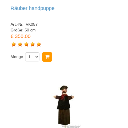
Räuber handpuppe
Art.-Nr.:
VK057
Größe:
50 cm
€ 350.00
Menge
In Warenkorb legen