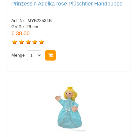
Prinzessin Adelka rose Plüschtier Handpuppe
Art.-Nr.:
MYB22534B
Größe:
29 cm
€ 38.00
Menge
In Warenkorb legen