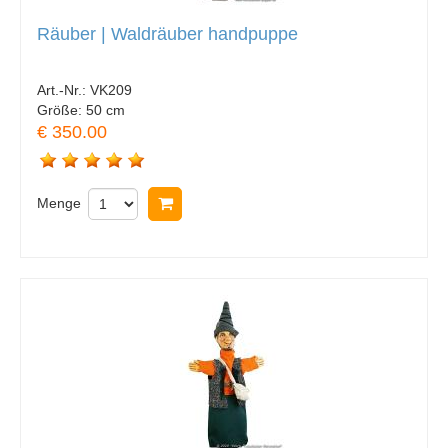
Räuber | Waldräuber handpuppe
Art.-Nr.:
VK209
Größe:
50 cm
€ 350.00
Menge
In Warenkorb legen