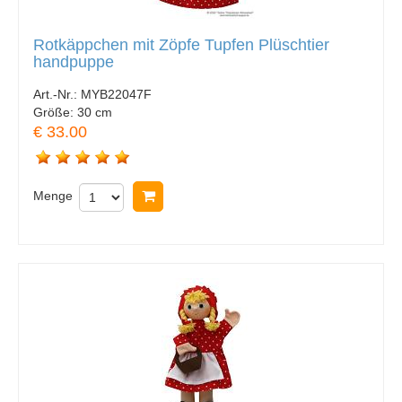
Rotkäppchen mit Zöpfe Tupfen Plüschtier
handpuppe
Art.-Nr.:
MYB22047F
Größe:
30 cm
€ 33.00
Menge
In Warenkorb legen