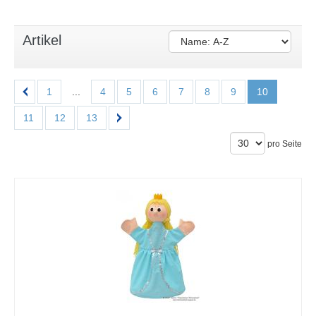
Artikel
1
...
4
5
6
7
8
9
10
11
12
13
pro Seite