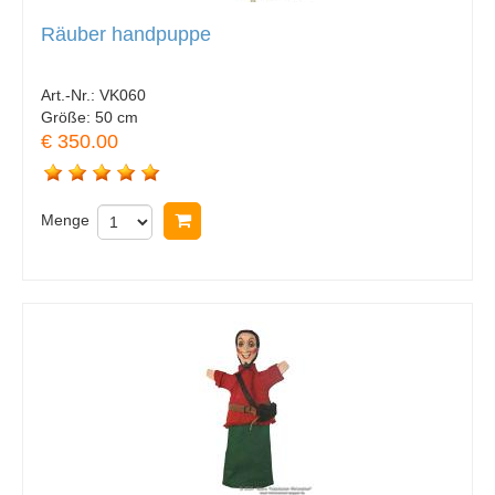
Räuber handpuppe
Art.-Nr.:
VK060
Größe:
50 cm
€ 350.00
Menge
In Warenkorb legen