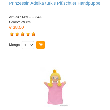
Prinzessin Adelka türkis Plüschtier Handpuppe
Art.-Nr.:
MYB22534A
Größe:
29 cm
€ 38.00
Menge
In Warenkorb legen