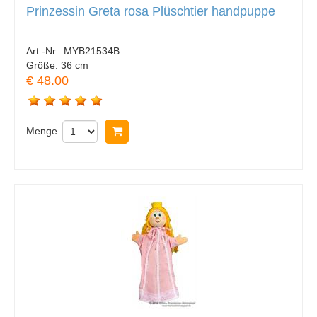
Prinzessin Greta rosa Plüschtier handpuppe
Art.-Nr.:
MYB21534B
Größe:
36 cm
€ 48.00
Menge
In Warenkorb legen