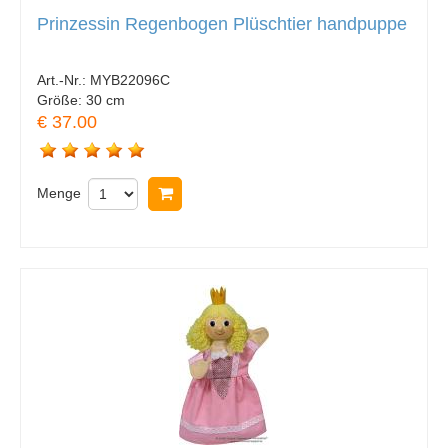
Prinzessin Regenbogen Plüschtier handpuppe
Art.-Nr.:
MYB22096C
Größe:
30 cm
€ 37.00
Menge
In Warenkorb legen