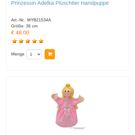
Prinzessin Adelka Plüschtier Handpuppe
Art.-Nr.:
MYB21534A
Größe:
36 cm
€ 48.00
Menge
In Warenkorb legen