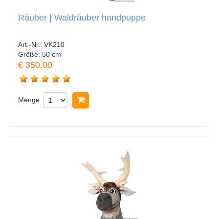
Räuber | Waldräuber handpuppe
Art.-Nr.:
VK210
Größe:
50 cm
€ 350.00
Menge
In Warenkorb legen