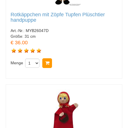
Rotkäppchen mit Zöpfe Tupfen Plüschtier
handpuppe
Art.-Nr.:
MYB26047D
Größe:
31 cm
€ 36.00
Menge
In Warenkorb legen