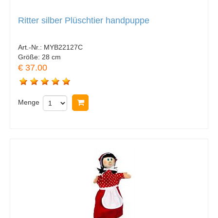
Ritter silber Plüschtier handpuppe
Art.-Nr.:
MYB22127C
Größe:
28 cm
€ 37.00
Menge
In Warenkorb legen