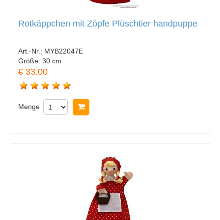
Rotkäppchen mit Zöpfe Plüschtier handpuppe
Art.-Nr.:
MYB22047E
Größe:
30 cm
€ 33.00
Menge
In Warenkorb legen