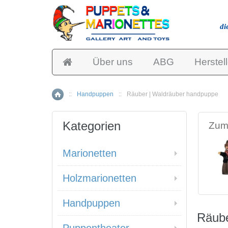
di
Über uns
ABG
Herstell
::
Handpuppen
::
Räuber | Waldräuber handpuppe
Home
Kategorien
Zum 
Marionetten
Holzmarionetten
Handpuppen
Räube