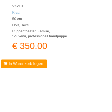
VK210
Krcal
50
cm
Holz, Textil
Puppentheater, Familie,
Souvenir, professionell handpuppe
€
350.00
In Warenkorb legen