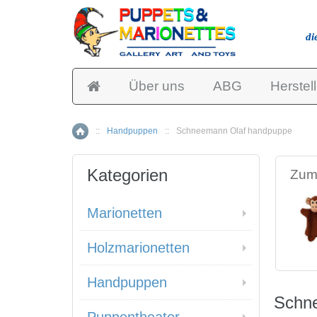
di
Über uns
ABG
Herstell
::
Handpuppen
::
Schneemann Olaf handpuppe
Home
Kategorien
Zum 
Marionetten
Holzmarionetten
Handpuppen
Schn