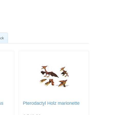
ck
ss
Pterodactyl Holz marionette