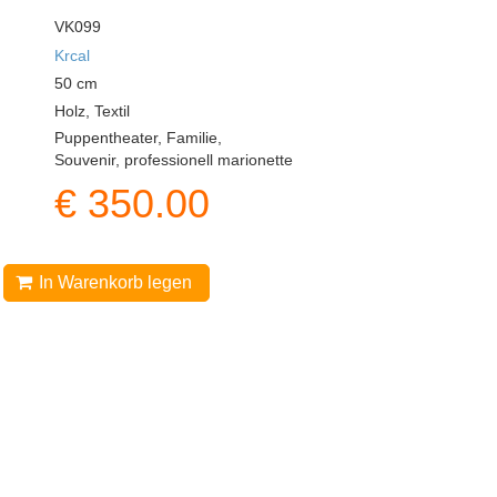
VK099
Krcal
50
cm
Holz, Textil
Puppentheater, Familie,
Souvenir, professionell marionette
€
350.00
In Warenkorb legen