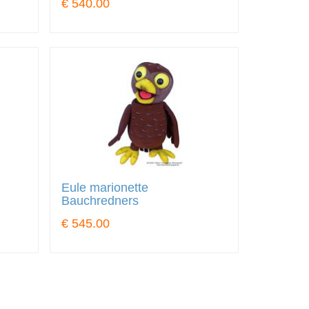
€ 540.00
Eule marionette
Bauchredners
€ 545.00