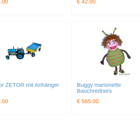
.00
€ 42.00
tor ZETOR mit Anhänger
Buggy marionette
Bauchredners
.00
€ 565.00