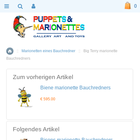
0
::
Marionetten eines Bauchredner
::
Big Terry marionette
Home
Bauchredners
Zum vorherigen Artikel
Biene marionette Bauchredners
€ 595.00
Folgendes Artikel
Bisons marionette Bauchredners