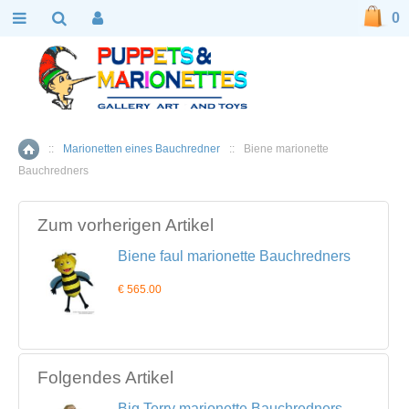
0
::
Marionetten eines Bauchredner
::
Biene marionette
Home
Bauchredners
Zum vorherigen Artikel
Biene faul marionette Bauchredners
€ 565.00
Folgendes Artikel
Big Terry marionette Bauchredners