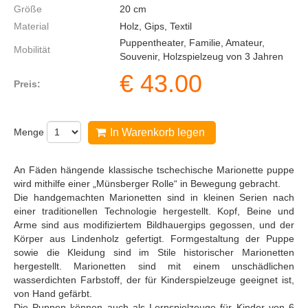
Größe
20
cm
Material
Holz, Gips, Textil
Puppentheater, Familie, Amateur,
Mobilität
Souvenir, Holzspielzeug von 3 Jahren
€
43.00
Preis:
Menge
In Warenkorb legen
An Fäden hängende klassische tschechische Marionette puppe
wird mithilfe einer „Münsberger Rolle“ in Bewegung gebracht.
Die handgemachten Marionetten sind in kleinen Serien nach
einer traditionellen Technologie hergestellt. Kopf, Beine und
Arme sind aus modifiziertem Bildhauergips gegossen, und der
Körper aus Lindenholz gefertigt. Formgestaltung der Puppe
sowie die Kleidung sind im Stile historischer Marionetten
hergestellt. Marionetten sind mit einem unschädlichen
wasserdichten Farbstoff, der für Kinderspielzeuge geeignet ist,
von Hand gefärbt.
Die Puppen können auch als Lernspielzeuge für Kinder von 6