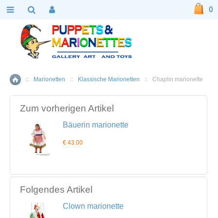
0
::
Marionetten
::
Klassische Marionetten
::
Chaplin marionette
Home
Zum vorherigen Artikel
Bäuerin marionette
€ 43.00
Folgendes Artikel
Clown marionette