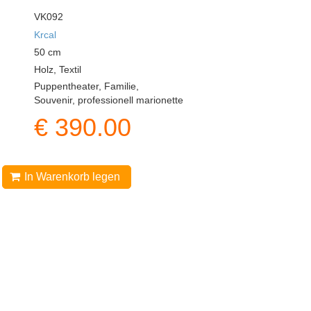
VK092
Krcal
50
cm
Holz, Textil
Puppentheater, Familie,
Souvenir, professionell marionette
€
390.00
In Warenkorb legen