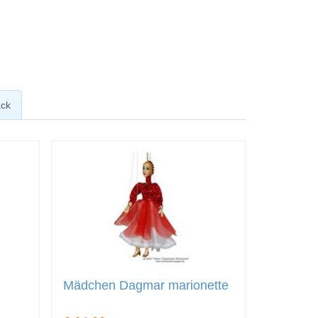
ck
Mädchen Dagmar marionette