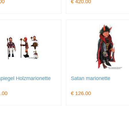
00
€ 420.00
piegel Holzmarionette
Satan marionette
.00
€ 126.00