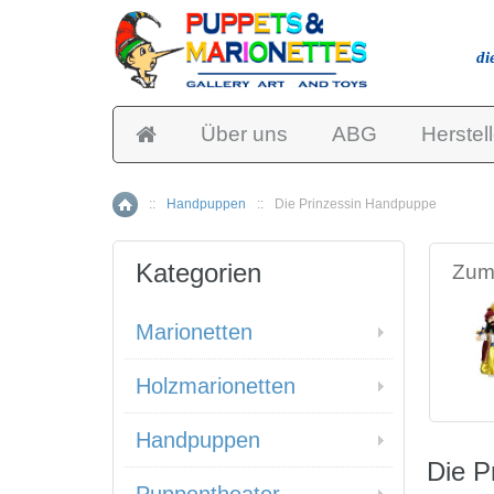
di
Über uns
ABG
Herstell
::
Handpuppen
::
Die Prinzessin Handpuppe
Home
Kategorien
Zum 
Marionetten
Holzmarionetten
Handpuppen
Die P