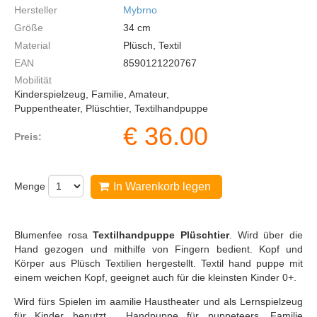
Hersteller
Mybrno
Größe
34
cm
Material
Plüsch, Textil
EAN
8590121220767
Mobilität
Kinderspielzeug, Familie, Amateur,
Puppentheater, Plüschtier, Textilhandpuppe
€
36.00
Preis:
Menge
In Warenkorb legen
Blumenfee rosa
Textilhandpuppe Plüschtier
. Wird über die
Hand gezogen und mithilfe von Fingern bedient. Kopf und
Körper aus Plüsch Textilien hergestellt. Textil hand puppe mit
einem weichen Kopf, geeignet auch für die kleinsten Kinder 0+.
Wird fürs Spielen im аamilie Haustheater und als Lernspielzeug
für Kinder benutzt. Handpuppe für puppeteers, Familie