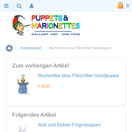
0
::
Handpuppen
::
Blumenfee rosa Plüschtier Handpuppe
Home
Zum vorherigen Artikel
Blumenfee blau Plüschtier Handpuppe
€ 36.00
Folgendes Artikel
Bob und Bobek Fingerpuppen