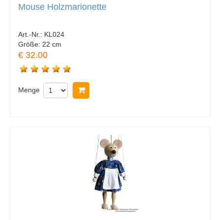
Mouse Holzmarionette
Art.-Nr.:
KL024
Größe:
22 cm
€ 32.00
Menge
In Warenkorb legen