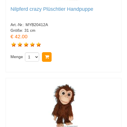
Nilpferd crazy Plüschtier Handpuppe
Art.-Nr.:
MYB20412A
Größe:
31 cm
€ 42.00
Menge
In Warenkorb legen