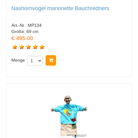
Nashornvogel marionette Bauchredners
Art.-Nr.:
MP134
Größe:
69 cm
€ 495.00
Menge
In Warenkorb legen