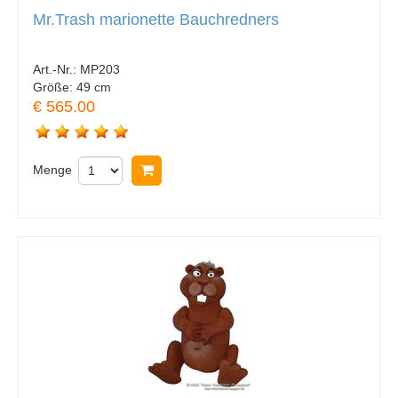
Mr.Trash marionette Bauchredners
Art.-Nr.:
MP203
Größe:
49 cm
€ 565.00
Menge
In Warenkorb legen