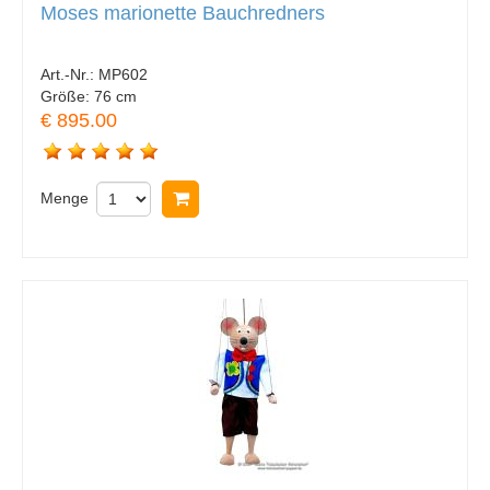
Moses marionette Bauchredners
Art.-Nr.:
MP602
Größe:
76 cm
€ 895.00
Menge
In Warenkorb legen