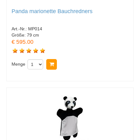
Panda marionette Bauchredners
Art.-Nr.:
MP014
Größe:
79 cm
€ 595.00
Menge
In Warenkorb legen