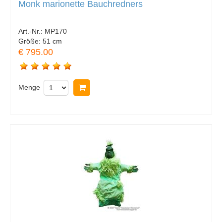
Monk marionette Bauchredners
Art.-Nr.:
MP170
Größe:
51 cm
€ 795.00
Menge
In Warenkorb legen