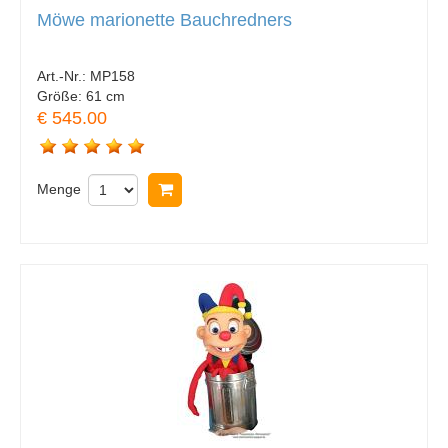
Möwe marionette Bauchredners
Art.-Nr.:
MP158
Größe:
61 cm
€ 545.00
Menge
In Warenkorb legen