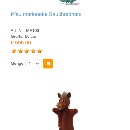
Pfau marionette Bauchredners
Art.-Nr.:
MP103
Größe:
56 cm
€ 595.00
Menge
In Warenkorb legen