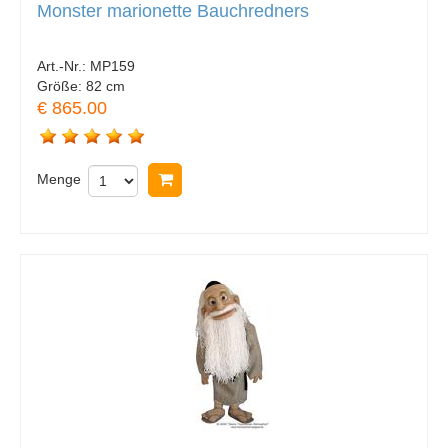
Monster marionette Bauchredners
Art.-Nr.:
MP159
Größe:
82 cm
€ 865.00
Menge
In Warenkorb legen