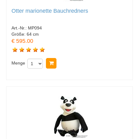
Otter marionette Bauchredners
Art.-Nr.:
MP094
Größe:
64 cm
€ 595.00
Menge
In Warenkorb legen