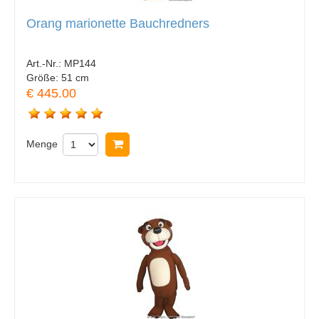
Orang marionette Bauchredners
Art.-Nr.:
MP144
Größe:
51 cm
€ 445.00
Menge
In Warenkorb legen