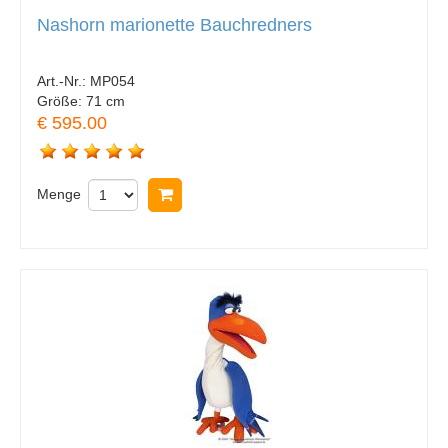
Nashorn marionette Bauchredners
Art.-Nr.:
MP054
Größe:
71 cm
€ 595.00
Menge
In Warenkorb legen