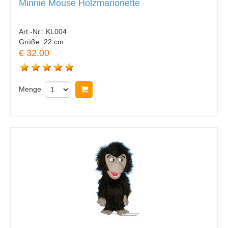
Minnie Mouse Holzmarionette
Art.-Nr.:
KL004
Größe:
22 cm
€ 32.00
Menge
In Warenkorb legen