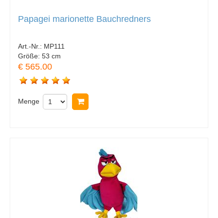
Papagei marionette Bauchredners
Art.-Nr.:
MP111
Größe:
53 cm
€ 565.00
Menge
In Warenkorb legen