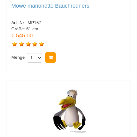
Möwe marionette Bauchredners
Art.-Nr.:
MP157
Größe:
61 cm
€ 545.00
Menge
In Warenkorb legen