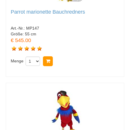
Parrot marionette Bauchredners
Art.-Nr.:
MP147
Größe:
55 cm
€ 545.00
Menge
In Warenkorb legen