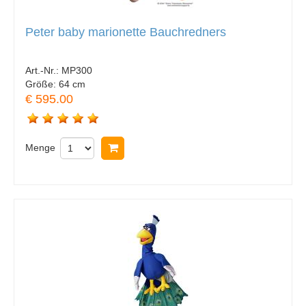
Peter baby marionette Bauchredners
Art.-Nr.:
MP300
Größe:
64 cm
€ 595.00
Menge
In Warenkorb legen