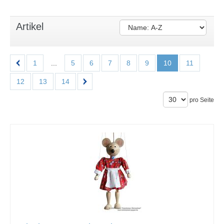
Artikel
1
...
5
6
7
8
9
10
11
12
13
14
pro Seite