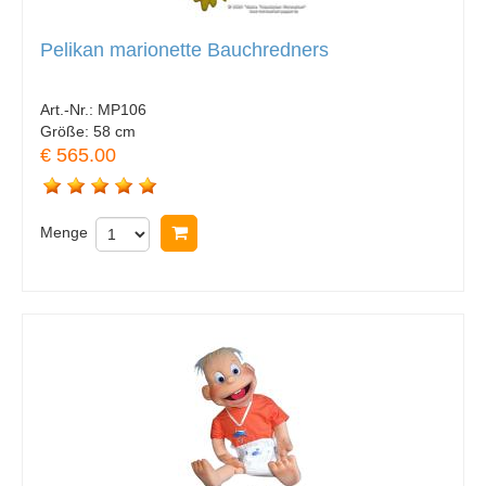
Pelikan marionette Bauchredners
Art.-Nr.:
MP106
Größe:
58 cm
€ 565.00
Menge
In Warenkorb legen