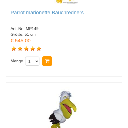
Parrot marionette Bauchredners
Art.-Nr.:
MP149
Größe:
51 cm
€ 545.00
Menge
In Warenkorb legen