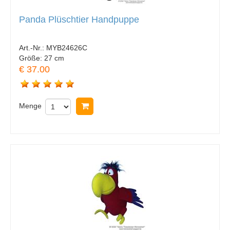
Panda Plüschtier Handpuppe
Art.-Nr.:
MYB24626C
Größe:
27 cm
€ 37.00
Menge
In Warenkorb legen