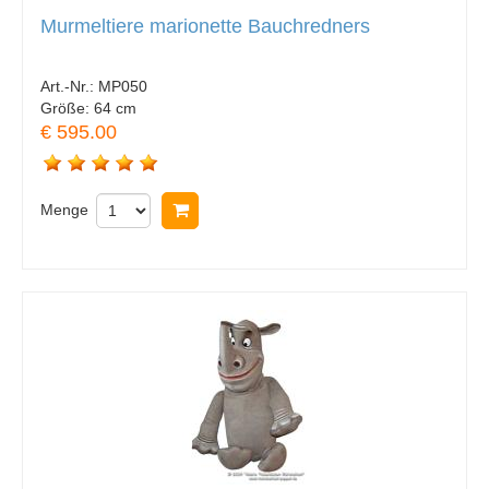
Murmeltiere marionette Bauchredners
Art.-Nr.:
MP050
Größe:
64 cm
€ 595.00
Menge
In Warenkorb legen