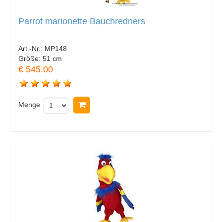
Parrot marionette Bauchredners
Art.-Nr.:
MP148
Größe:
51 cm
€ 545.00
Menge
In Warenkorb legen