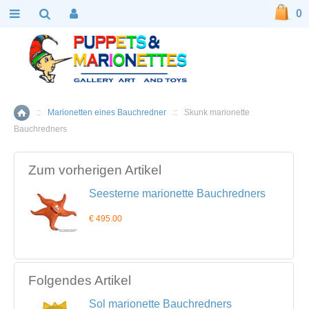
0
::
Marionetten eines Bauchredner
::
Skunk marionette
Home
Bauchredners
Zum vorherigen Artikel
Seesterne marionette Bauchredners
€ 495.00
Folgendes Artikel
Sol marionette Bauchredners