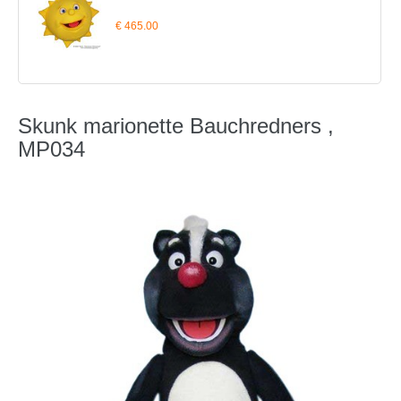
€ 465.00
Skunk marionette Bauchredners ,
MP034