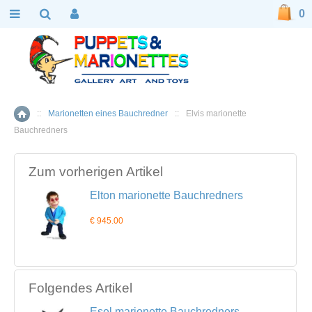
0
::
Marionetten eines Bauchredner
::
Elvis marionette
Home
Bauchredners
Zum vorherigen Artikel
Elton marionette Bauchredners
€ 945.00
Folgendes Artikel
Esel marionette Bauchredners