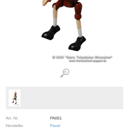
Art.-Nr.
PA061
Hersteller
Pavel