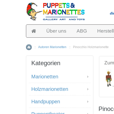
di
Über uns
ABG
Herstell
::
Autoren Marionetten
::
Pinocchio Holzmarionette
Home
Kategorien
Zum 
Marionetten
Holzmarionetten
Handpuppen
Pinoc