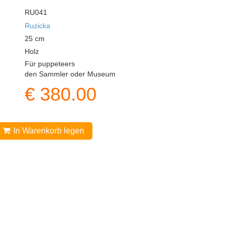
RU041
Ruzicka
25
cm
Holz
Für puppeteers
den Sammler oder Museum
€
380.00
In Warenkorb legen