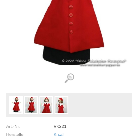
Art.-Nr.
VK221
Hersteller
Krcal