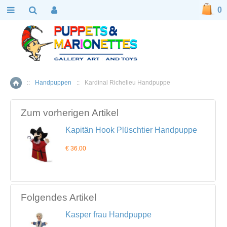
0
::
Handpuppen
::
Kardinal Richelieu Handpuppe
Home
Zum vorherigen Artikel
Kapitän Hook Plüschtier Handpuppe
€ 36.00
Folgendes Artikel
Kasper frau Handpuppe