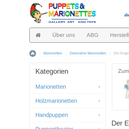
di
Über uns
ABG
Herstell
::
Marionetten
::
Dekorative Marionetten
::
Der Engel
Home
Kategorien
Zum 
Marionetten
Holzmarionetten
Handpuppen
Der E