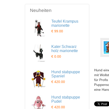
Neuheiten
Teufel Krampus
marionette
€ 99.00
Kater Schwarz
holz marionette
€ 0.00
Hund eine
Hund stabpuppe
mit Wolls
Spaniel
für Profi
€ 420.00
Puppensc
eine Hand
Hund stabpuppe
Pudel
€ 420.00