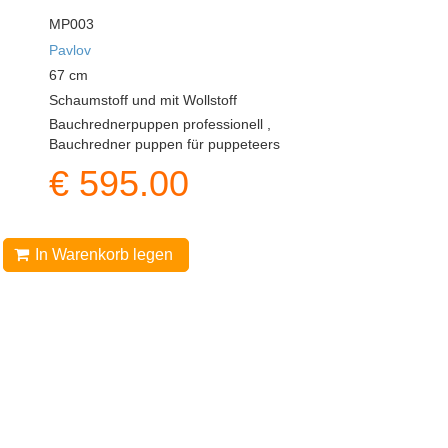
MP003
Pavlov
67
cm
Schaumstoff und mit Wollstoff
Bauchrednerpuppen professionell ,
Bauchredner puppen für puppeteers
€
595.00
In Warenkorb legen