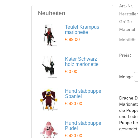
Art.-Nr.
Neuheiten
Hersteller
Größe
Teufel Krampus
Material
marionette
€ 99.00
Mobilität
Preis:
Kater Schwarz
holz marionette
€ 0.00
Menge
Hund stabpuppe
Spaniel
Drache Di
€ 420.00
Marionett
die Puppe
und Lede
Puppe ber
Hund stabpuppe
Pudel
gesendet
€ 420.00