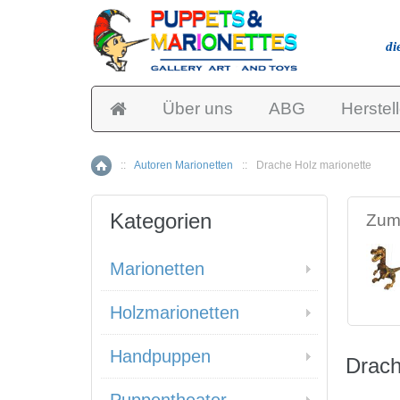
di
Über uns
ABG
Herstell
::
Autoren Marionetten
::
Drache Holz marionette
Home
Kategorien
Zum 
Marionetten
Holzmarionetten
Handpuppen
Drach