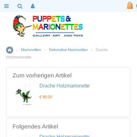
::
Marionetten
::
Dekorative Marionetten
::
Drache
Home
Holzmarionette
Zum vorherigen Artikel
Drache Holzmarionette
€ 99.00
Folgendes Artikel
Drache Holzmarionette