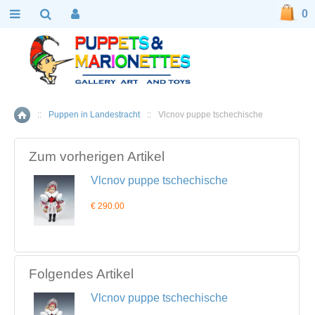
0
::
Puppen in Landestracht
::
Vlcnov puppe tschechische
Home
Zum vorherigen Artikel
Vlcnov puppe tschechische
€ 290.00
Folgendes Artikel
Vlcnov puppe tschechische