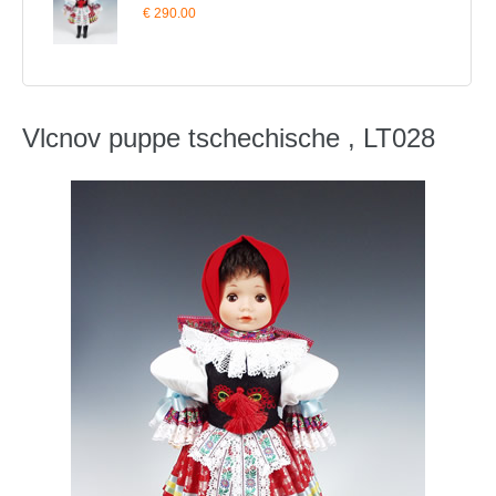
€ 290.00
Vlcnov puppe tschechische , LT028