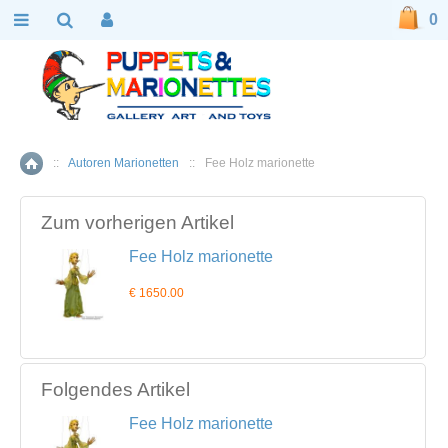
0
::
Autoren Marionetten
::
Fee Holz marionette
Home
Zum vorherigen Artikel
Fee Holz marionette
€ 1650.00
Folgendes Artikel
Fee Holz marionette