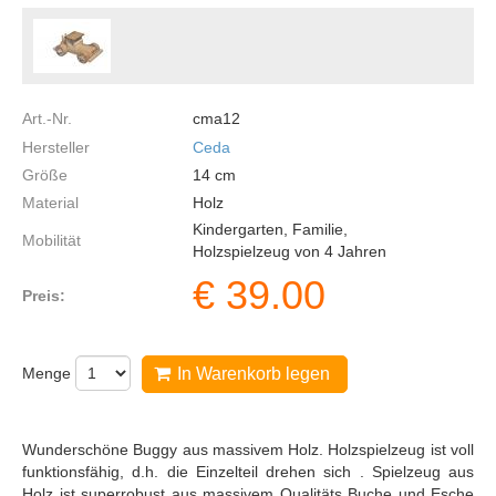
Art.-Nr.
cma12
Hersteller
Ceda
Größe
14
cm
Material
Holz
Kindergarten, Familie,
Mobilität
Holzspielzeug von 4 Jahren
€
39.00
Preis:
Menge
In Warenkorb legen
Wunderschöne Buggy aus massivem Holz. Holzspielzeug ist voll
funktionsfähig, d.h. die Einzelteil drehen sich . Spielzeug aus
Holz ist superrobust aus massivem Qualitäts Buche und Esche