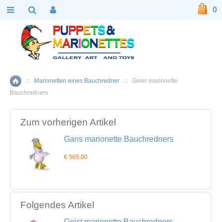
0
::
Marionetten eines Bauchredner
::
Geier marionette
Home
Bauchredners
Zum vorherigen Artikel
Gans marionette Bauchredners
€ 565.00
Folgendes Artikel
Geist marionette Bauchredners