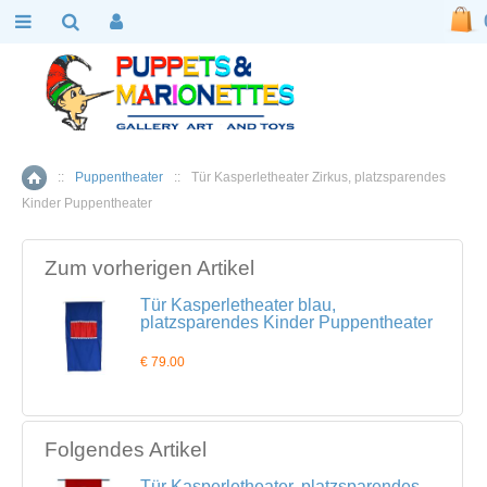
::
Puppentheater
::
Tür Kasperletheater Zirkus, platzsparendes
Home
Kinder Puppentheater
Zum vorherigen Artikel
Tür Kasperletheater blau,
platzsparendes Kinder Puppentheater
€ 79.00
Folgendes Artikel
Tür Kasperletheater, platzsparendes