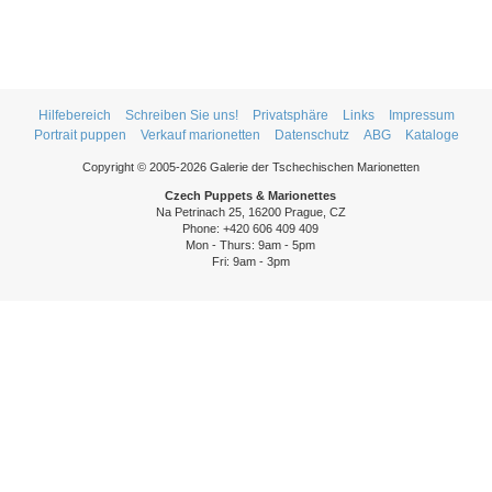
Hilfebereich
Schreiben Sie uns!
Privatsphäre
Links
Impressum
Portrait puppen
Verkauf marionetten
Datenschutz
ABG
Kataloge
Copyright © 2005-2026 Galerie der Tschechischen Marionetten
Czech Puppets & Marionettes
Na Petrinach 25, 16200 Prague, CZ
Phone: +420 606 409 409
Mon - Thurs: 9am - 5pm
Fri: 9am - 3pm