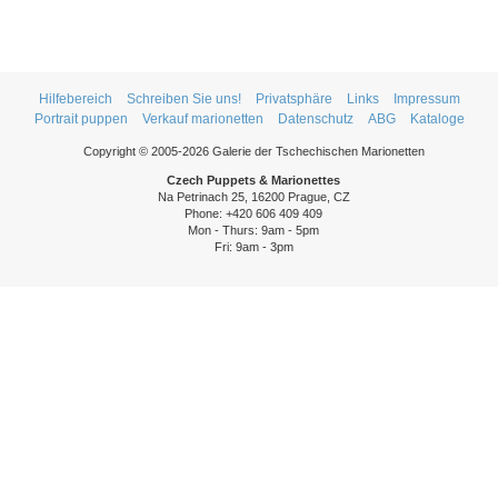
Hilfebereich
Schreiben Sie uns!
Privatsphäre
Links
Impressum
Portrait puppen
Verkauf marionetten
Datenschutz
ABG
Kataloge
Copyright © 2005-2026 Galerie der Tschechischen Marionetten
Czech Puppets & Marionettes
Na Petrinach 25, 16200 Prague, CZ
Phone: +420 606 409 409
Mon - Thurs: 9am - 5pm
Fri: 9am - 3pm