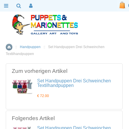
::
Handpuppen
::
Set Handpuppen Drei Schweinchen
Home
Textilhandpuppen
Zum vorherigen Artikel
Set Handpuppen Drei Schweinchen
Textilhandpuppen
€ 72.00
Folgendes Artikel
Set Handpuppen Drei Schweinchen