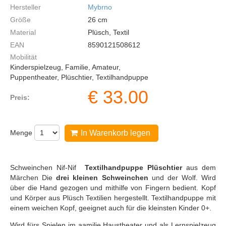
Hersteller
Mybrno
Größe
26
cm
Material
Plüsch, Textil
EAN
8590121508612
Mobilität
Kinderspielzeug, Familie, Amateur,
Puppentheater, Plüschtier, Textilhandpuppe
€
33.00
Preis:
Menge
In Warenkorb legen
Schweinchen Nif-Nif
Textilhandpuppe Plüschtier
aus dem
Märchen Die
drei kleinen Schweinchen
und der Wolf. Wird
über die Hand gezogen und mithilfe von Fingern bedient. Kopf
und Körper aus Plüsch Textilien hergestellt. Textilhandpuppe mit
einem weichen Kopf, geeignet auch für die kleinsten Kinder 0+.
Wird fürs Spielen im аamilie Haustheater und als Lernspielzeug