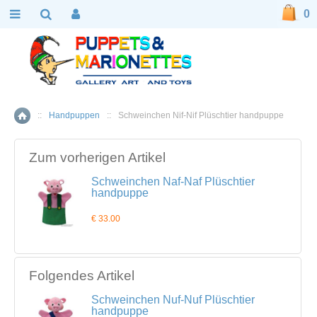
0
::
Handpuppen
::
Schweinchen Nif-Nif Plüschtier handpuppe
Home
Zum vorherigen Artikel
Schweinchen Naf-Naf Plüschtier
handpuppe
€ 33.00
Folgendes Artikel
Schweinchen Nuf-Nuf Plüschtier
handpuppe