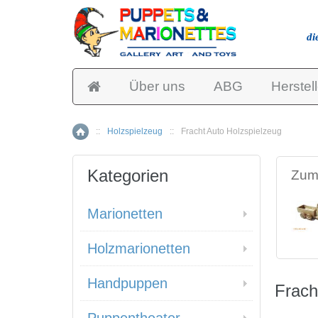
di
Über uns
ABG
Herstell
::
Holzspielzeug
::
Fracht Auto Holzspielzeug
Home
Kategorien
Zum 
Marionetten
Holzmarionetten
Handpuppen
Frach