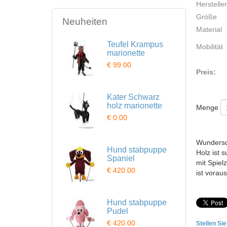
Hersteller
Größe
Neuheiten
Material
Teufel Krampus
Mobilität
marionette
€ 99.00
Preis:
Kater Schwarz
holz marionette
Menge
€ 0.00
Wundersch
Hund stabpuppe
Holz ist 
Spaniel
mit Spiel
€ 420.00
ist vorau
Hund stabpuppe
Pudel
€ 420.00
Stellen Si