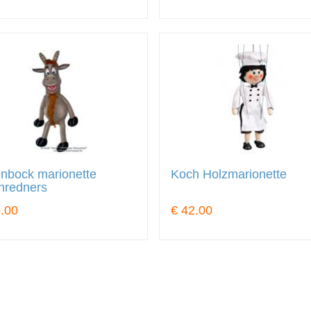
nbock marionette
Koch Holzmarionette
hredners
.00
€ 42.00