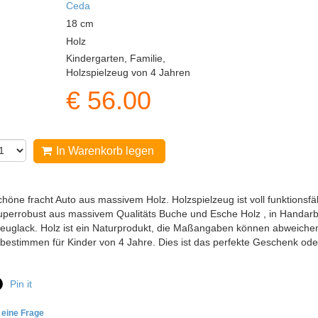
Ceda
18
cm
Holz
Kindergarten, Familie,
Holzspielzeug von 4 Jahren
€
56.00
In Warenkorb legen
öne fracht Auto aus massivem Holz. Holzspielzeug ist voll funktionsfähi
superrobust aus massivem Qualitäts Buche und Esche Holz , in Handarbe
zeuglack. Holz ist ein Naturprodukt, die Maßangaben können abweichen -
sbestimmen für Kinder von 4 Jahre. Dies ist das perfekte Geschenk od
Pin it
e eine Frage