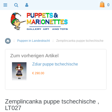
0
::
Puppen in Landestracht
::
Zemplincanka puppe tschechische
Home
Zum vorherigen Artikel
Zdiar puppe tschechische
€ 290.00
Zemplincanka puppe tschechische ,
LT027