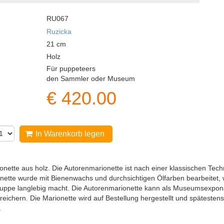
RU067
Ruzicka
21
cm
Holz
Für puppeteers
den Sammler oder Museum
€
420.00
In Warenkorb legen
onette aus holz. Die Autorenmarionette ist nach einer klassischen Tec
nette wurde mit Bienenwachs und durchsichtigen Ölfarben bearbeitet,
Puppe langlebig macht. Die Autorenmarionette kann als Museumsexpon
eichern. Die Marionette wird auf Bestellung hergestellt und spätest
.