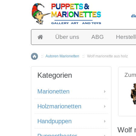
di
Über uns
ABG
Herstell
::
Autoren Marionetten
::
Wolf marionette aus holz
Home
Kategorien
Zum 
Marionetten
Holzmarionetten
Handpuppen
Wolf 