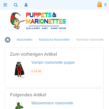
0
::
Marionetten
::
Klassische Marionetten
::
Vermieter marionette
Home
Zum vorherigen Artikel
Vampir marionette puppe
€ 43.00
Folgendes Artikel
Wassermann marionette