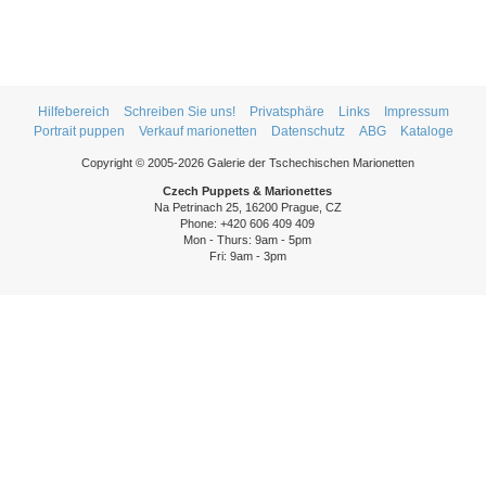
Hilfebereich
Schreiben Sie uns!
Privatsphäre
Links
Impressum
Portrait puppen
Verkauf marionetten
Datenschutz
ABG
Kataloge
Copyright © 2005-2026 Galerie der Tschechischen Marionetten
Czech Puppets & Marionettes
Na Petrinach 25, 16200 Prague, CZ
Phone: +420 606 409 409
Mon - Thurs: 9am - 5pm
Fri: 9am - 3pm