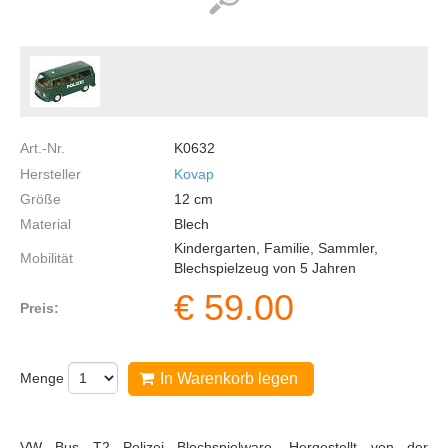
Art.-Nr.
K0632
Hersteller
Kovap
Größe
12
cm
Material
Blech
Kindergarten, Familie, Sammler,
Mobilität
Blechspielzeug von 5 Jahren
€
59.00
Preis:
Menge
In Warenkorb legen
VW Bus T2 Polizei Blechspielware, Hergestellt von der