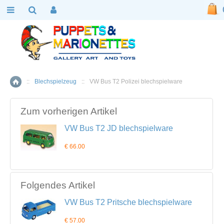
::
Blechspielzeug
::
VW Bus T2 Polizei blechspielware
Home
Zum vorherigen Artikel
VW Bus T2 JD blechspielware
€ 66.00
Folgendes Artikel
VW Bus T2 Pritsche blechspielware
€ 57.00