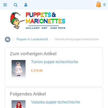
0
::
Puppen in Landestracht
::
Uhersky brod puppe tschechische
Home
Zum vorherigen Artikel
Turnov puppe tschechische
€ 270.00
Folgendes Artikel
Valaska puppe tschechische